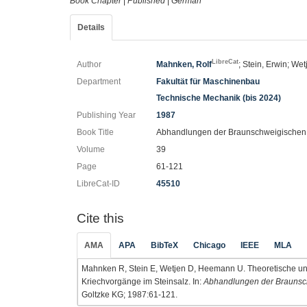
Book Chapter
|
Published
|
German
Details
LibreCat
Author
Mahnken, Rolf
; Stein, Erwin; We
Department
Fakultät für Maschinenbau
Technische Mechanik (bis 2024)
Publishing Year
1987
Book Title
Abhandlungen der Braunschweigischen W
Volume
39
Page
61-121
LibreCat-ID
45510
Cite this
AMA
APA
BibTeX
Chicago
IEEE
MLA
Mahnken R, Stein E, Wetjen D, Heemann U. Theoretische u
Kriechvorgänge im Steinsalz. In:
Abhandlungen der Braunsch
Goltzke KG; 1987:61-121.