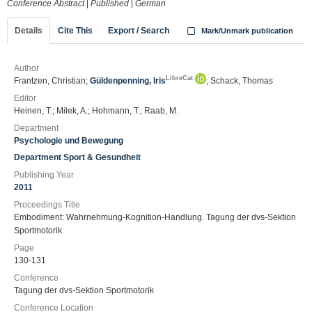
Conference Abstract
|
Published
|
German
Details
Cite This
Export / Search
Mark/Unmark publication
Author
LibreCat
Frantzen, Christian;
Güldenpenning, Iris
; Schack, Thomas
Editor
Heinen, T.; Milek, A.; Hohmann, T.; Raab, M.
Department
Psychologie und Bewegung
Department Sport & Gesundheit
Publishing Year
2011
Proceedings Title
Embodiment: Wahrnehmung-Kognition-Handlung. Tagung der dvs-Sektion
Sportmotorik
Page
130-131
Conference
Tagung der dvs-Sektion Sportmotorik
Conference Location