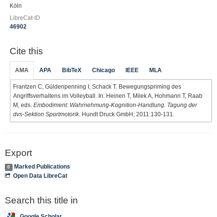
Köln
LibreCat-ID
46902
Cite this
AMA
APA
BibTeX
Chicago
IEEE
MLA
Frantzen C, Güldenpenning I, Schack T. Bewegungspriming des
Angriffsverhaltens im Volleyball. In: Heinen T, Milek A, Hohmann T, Raab
M, eds.
Embodiment: Wahrnehmung-Kognition-Handlung. Tagung der
dvs-Sektion Sportmotorik
. Hundt Druck GmbH; 2011:130-131.
Export
Marked Publications
0
Open Data LibreCat
Search this title in
Google Scholar