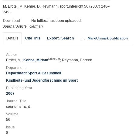
M. Erdtel, M. Kehne, D. Reymann, sportunterricht 56 (2007) 248–
249.
Download
No fulltext has been uploaded.
Journal Article
|
German
Details
Cite This
Export / Search
Mark/Unmark publication
Author
LibreCat
Erdtel, M.;
Kehne, Miriam
; Reymann, Doreen
Department
Department Sport & Gesundheit
Kindheits- und Jugendforschung im Sport
Publishing Year
2007
Journal Title
sportunterricht
Volume
56
Issue
8