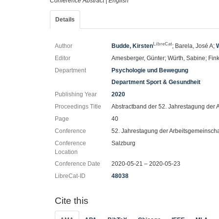
Conference Abstract
|
English
Details
LibreCat
Author
Budde, Kirsten
; Barela, José A;
Editor
Amesberger, Günter; Würth, Sabine; Fin
Department
Psychologie und Bewegung
Department Sport & Gesundheit
Publishing Year
2020
Proceedings Title
Abstractband der 52. Jahrestagung der A
Page
40
Conference
52. Jahrestagung der Arbeitsgemeinscha
Conference
Salzburg
Location
Conference Date
2020-05-21 – 2020-05-23
LibreCat-ID
48038
Cite this