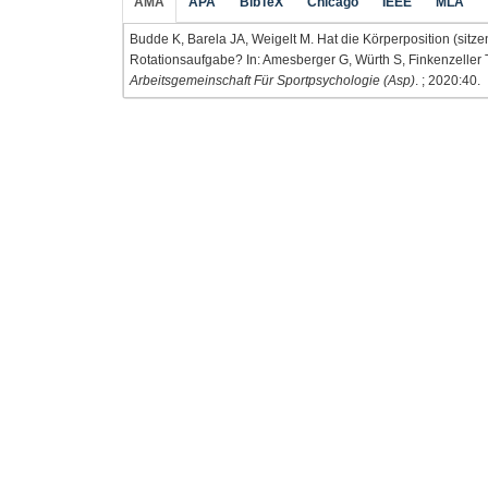
AMA
APA
BibTeX
Chicago
IEEE
MLA
Budde K, Barela JA, Weigelt M. Hat die Körperposition (sitzen
Rotationsaufgabe? In: Amesberger G, Würth S, Finkenzeller 
Arbeitsgemeinschaft Für Sportpsychologie (Asp)
. ; 2020:40.