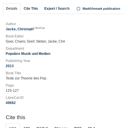
Details
Cite This
Export / Search
Mark/Unmark publication
Author
LibreCat
Jacke, Christoph
Book Editor
Goer, Charis; Greif, Stefan; Jacke, Chri
Department
Populäre Musik und Medien
Publishing Year
2013
Book Title
Texte zur Theorie des Pop.
Page
125-127
LibreCat-ID
49682
Cite this