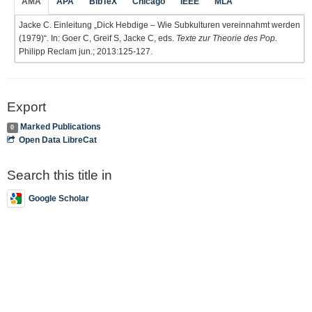
AMA
APA
BibTeX
Chicago
IEEE
MLA
Jacke C. Einleitung „Dick Hebdige – Wie Subkulturen vereinnahmt werden
(1979)“. In: Goer C, Greif S, Jacke C, eds.
Texte zur Theorie des Pop.
Philipp Reclam jun.; 2013:125-127.
Export
Marked Publications
0
Open Data LibreCat
Search this title in
Google Scholar