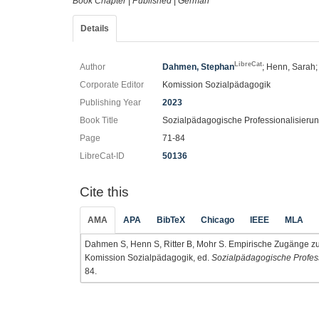
Book Chapter
|
Published
|
German
Details
LibreCat
Author
Dahmen, Stephan
; Henn, Sarah; 
Corporate Editor
Komission Sozialpädagogik
Publishing Year
2023
Book Title
Sozialpädagogische Professionalisierun
Page
71-84
LibreCat-ID
50136
Cite this
AMA
APA
BibTeX
Chicago
IEEE
MLA
Dahmen S, Henn S, Ritter B, Mohr S. Empirische Zugänge zu or
Komission Sozialpädagogik, ed.
Sozialpädagogische Profess
84.