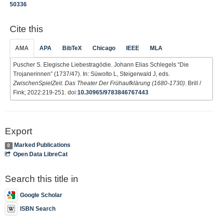
50336
Cite this
AMA
APA
BibTeX
Chicago
IEEE
MLA
Puscher S. Elegische Liebestragödie. Johann Elias Schlegels “Die
Trojanerinnen” (1737/47). In: Süwolto L, Steigerwald J, eds.
ZwischenSpielZeit. Das Theater Der Frühaufklärung (1680-1730)
. Brill /
Fink; 2022:219-251. doi:
10.30965/9783846767443
Export
Marked Publications
0
Open Data LibreCat
Search this title in
Google Scholar
ISBN Search