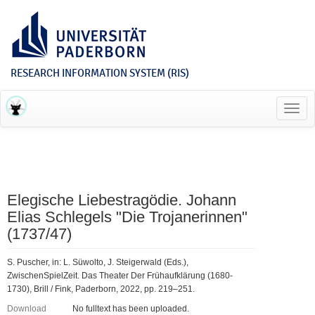
RESEARCH INFORMATION SYSTEM (RIS)
Toggl
navig
Elegische Liebestragödie. Johann
Elias Schlegels "Die Trojanerinnen"
(1737/47)
S. Puscher, in: L. Süwolto, J. Steigerwald (Eds.),
ZwischenSpielZeit. Das Theater Der Frühaufklärung (1680-
1730), Brill / Fink, Paderborn, 2022, pp. 219–251.
Download
No fulltext has been uploaded.