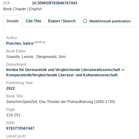
DOI
10.30965/9783846767443
Book Chapter
|
English
Details
Cite This
Export / Search
Mark/Unmark publication
Author
LibreCat
Puscher, Sahra
Book Editor
Süwolto, Leonie ; Steigerwald, Jörn
Department
Institut für Germanistik und Vergleichende Literaturwissenschaft ->
Komparatistik/Vergleichende Literatur- und Kulturwissenschaft
Publishing Year
2022
Book Title
ZwischenSpielZeit. Das Theater der Frühaufklärung (1680-1730)
Page
219-251
ISBN
9783770567447
LibreCat-ID