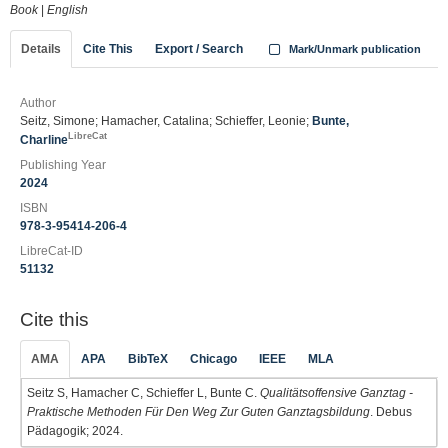
Book
|
English
Details
Cite This
Export / Search
Mark/Unmark publication
Author
Seitz, Simone; Hamacher, Catalina; Schieffer, Leonie;
Bunte,
LibreCat
Charline
Publishing Year
2024
ISBN
978-3-95414-206-4
LibreCat-ID
51132
Cite this
AMA
APA
BibTeX
Chicago
IEEE
MLA
Seitz S, Hamacher C, Schieffer L, Bunte C.
Qualitätsoffensive Ganztag -
Praktische Methoden Für Den Weg Zur Guten Ganztagsbildung
. Debus
Pädagogik; 2024.