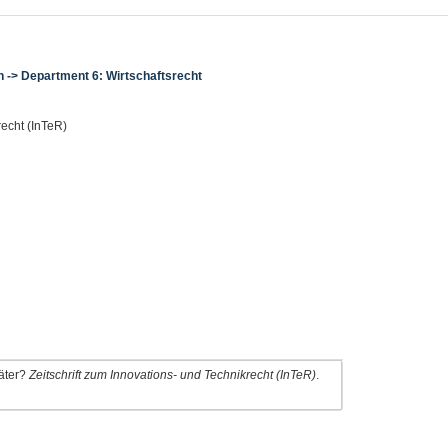
n -> Department 6: Wirtschaftsrecht
recht (InTeR)
päter?
Zeitschrift zum Innovations- und Technikrecht (InTeR)
.