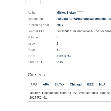
LibreCat
Author
Müller, Stefan
Department
Fakultät für Wirtschaftswissenschafte
Publishing Year
2017
Journal Title
Zeitschrift zum Innovations- und Technik
Volume
5
Issue
2
Page
61
ISSN
2195-5743
LibreCat-ID
5182
Cite this
AMA
APA
BibTeX
Chicago
IEEE
MLA
Müller S. Hochautomatisierung jetzt, Vollautonomisierung s
2017;5(2):61.