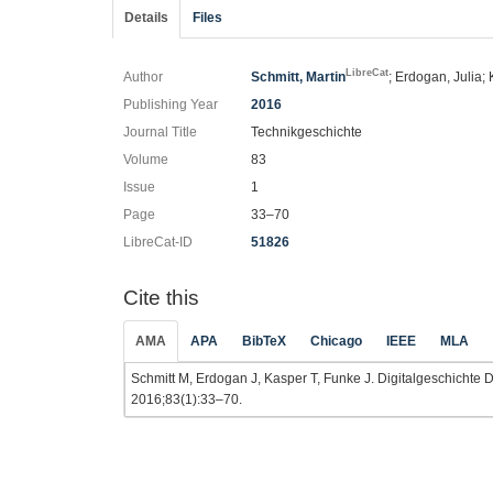
Details
Files
LibreCat
Author
Schmitt, Martin
; Erdogan, Julia
Publishing Year
2016
Journal Title
Technikgeschichte
Volume
83
Issue
1
Page
33–70
LibreCat-ID
51826
Cite this
AMA
APA
BibTeX
Chicago
IEEE
MLA
Schmitt M, Erdogan J, Kasper T, Funke J. Digitalgeschichte
2016;83(1):33–70.