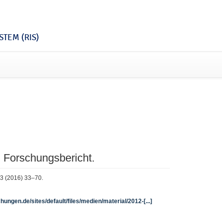
TEM (RIS)
n Forschungsbericht.
83 (2016) 33–70.
chungen.de/sites/default/files/medien/material/2012-[...]