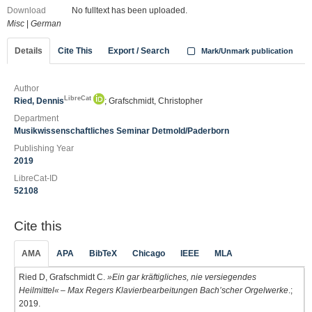
Download
No fulltext has been uploaded.
Misc
|
German
Details
Cite This
Export / Search
Mark/Unmark publication
Author
LibreCat
Ried, Dennis
; Grafschmidt, Christopher
Department
Musikwissenschaftliches Seminar Detmold/Paderborn
Publishing Year
2019
LibreCat-ID
52108
Cite this
AMA
APA
BibTeX
Chicago
IEEE
MLA
Ried D, Grafschmidt C.
»Ein gar kräftigliches, nie versiegendes
Heilmittel« – Max Regers Klavierbearbeitungen Bach’scher Orgelwerke
.;
2019.