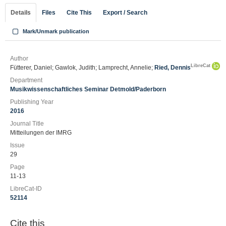
Details
Files
Cite This
Export / Search
Mark/Unmark publication
Author
LibreCat
Fütterer, Daniel; Gawlok, Judith; Lamprecht, Annelie;
Ried, Dennis
Department
Musikwissenschaftliches Seminar Detmold/Paderborn
Publishing Year
2016
Journal Title
Mitteilungen der IMRG
Issue
29
Page
11-13
LibreCat-ID
52114
Cite this