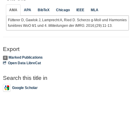
AMA
APA
BibTeX
Chicago
IEEE
MLA
Fütterer D, Gawlok J, Lamprecht A, Ried D. Scherzo g-Moll und Harmonies
funèbres WoO II/1 und 4.
Mitteilungen der IMRG
. 2016;(29):11-13.
Export
Marked Publications
0
Open Data LibreCat
Search this title in
Google Scholar