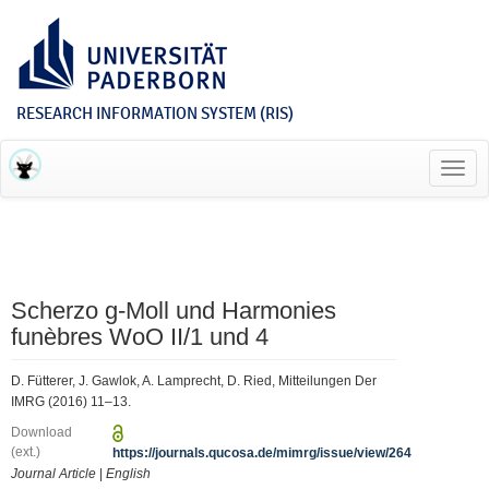
RESEARCH INFORMATION SYSTEM (RIS)
Toggl
navig
Scherzo g-Moll und Harmonies
funèbres WoO II/1 und 4
D. Fütterer, J. Gawlok, A. Lamprecht, D. Ried, Mitteilungen Der
IMRG (2016) 11–13.
Download
(ext.)
https://journals.qucosa.de/mimrg/issue/view/264
Journal Article
|
English