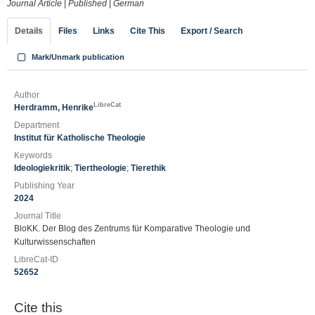
Journal Article
|
Published
|
German
Details
Files
Links
Cite This
Export / Search
Mark/Unmark publication
Author
LibreCat
Herdramm, Henrike
Department
Institut für Katholische Theologie
Keywords
Ideologiekritik
;
Tiertheologie
;
Tierethik
Publishing Year
2024
Journal Title
BloKK. Der Blog des Zentrums für Komparative Theologie und
Kulturwissenschaften
LibreCat-ID
52652
Cite this