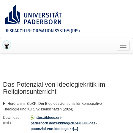
RESEARCH INFORMATION SYSTEM (RIS)
Toggl
navig
Das Potenzial von Ideologiekritik im
Religionsunterricht
H. Herdramm, BloKK. Der Blog des Zentrums für Komparative
Theologie und Kulturwissenschaften (2024).
Download
https://blogs.uni-
(ext.)
paderborn.de/zekkblog/2024/03/08/das-
potenzial-von-ideologiekr[...]