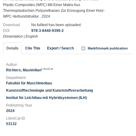
Plastic-Composites (WPC) Mit Einer Matrix Aus
Thermoplastischen Polyurethanen Zur Erzeugung Einer Holz-
WPC-Verbundstruktur , 2024.
Download
No fulltext has been uploaded.
DOI
978-3-8440-9390-2
Dissertation
|
English
Details
Cite This
Export / Search
Mark/Unmark publication
Author
LibreCat
Richters, Maximilian
Department
Fakultät für Maschinenbau
Kunststofftechnologie und Kunststoffverarbeitung
Institut für Leichtbau mit Hybridsystemen (ILH)
Publishing Year
2024
LibreCat-ID
53132