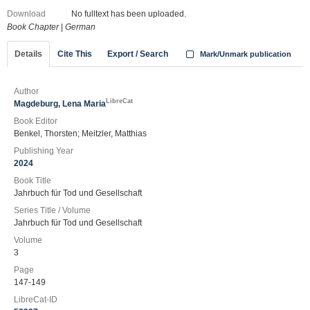
Download
No fulltext has been uploaded.
Book Chapter
|
German
Details
Cite This
Export / Search
Mark/Unmark publication
Author
LibreCat
Magdeburg, Lena Maria
Book Editor
Benkel, Thorsten; Meitzler, Matthias
Publishing Year
2024
Book Title
Jahrbuch für Tod und Gesellschaft
Series Title / Volume
Jahrbuch für Tod und Gesellschaft
Volume
3
Page
147-149
LibreCat-ID