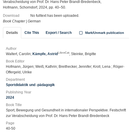
Verabscheidung von Prof. Dr. Hans Peter Brandl-Bredenbeck,
Hofmann, Schorndorf, 2024, pp. 40–50.
Download
No fulltext has been uploaded.
Book Chapter
|
German
Details
Cite This
Export / Search
Mark/Unmark publication
Author
LibreCat
Waltert, Carolin;
Kämpfe, Astrid
; Steinke, Brigitte
Book Editor
Hofmann, Jürgen; Weiß, Kathrin; Breithecker, Jennifer; Kroll, Lena ; Röger-
Offergeld, Ulrike
Department
Sportdidaktik und -pädagogik
Publishing Year
2024
Book Title
Sport, Bewegung und Gesundheit in internationaler Perspektive. Festschrift
zur Verabscheidung von Prof. Dr. Hans Peter Brandl-Bredenbeck
Page
40-50