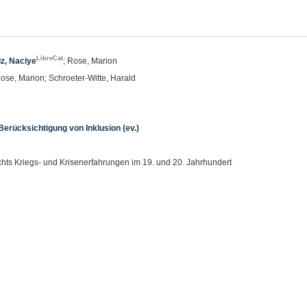
LibreCat
iz, Naciye
; Rose, Marion
Rose, Marion; Schroeter-Witte, Harald
erücksichtigung von Inklusion (ev.)
chts Kriegs- und Krisenerfahrungen im 19. und 20. Jahrhundert