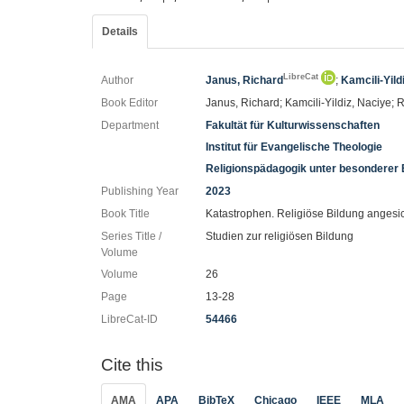
Details
LibreCat
Author
Janus, Richard
;
Kamcili-Yild
Book Editor
Janus, Richard; Kamcili-Yildiz, Naciye; 
Department
Fakultät für Kulturwissenschaften
Institut für Evangelische Theologie
Religionspädagogik unter besonderer B
Publishing Year
2023
Book Title
Katastrophen. Religiöse Bildung angesi
Series Title /
Studien zur religiösen Bildung
Volume
Volume
26
Page
13-28
LibreCat-ID
54466
Cite this
AMA
APA
BibTeX
Chicago
IEEE
MLA