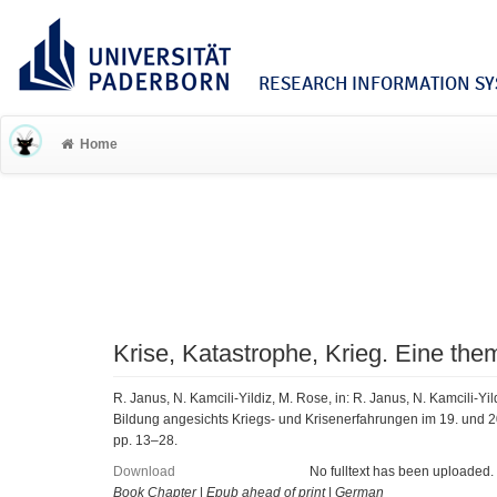
RESEARCH INFORMATION SYS
Home
Krise, Katastrophe, Krieg. Eine th
R. Janus, N. Kamcili-Yildiz, M. Rose, in: R. Janus, N. Kamcili-Yi
Bildung angesichts Kriegs- und Krisenerfahrungen im 19. und 20
pp. 13–28.
Download
No fulltext has been uploaded.
Book Chapter
|
Epub ahead of print
|
German