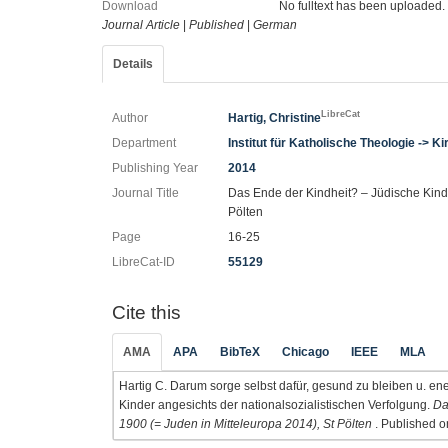
Download
No fulltext has been uploaded.
Journal Article
|
Published
|
German
Details
LibreCat
Author
Hartig, Christine
Department
Institut für Katholische Theologie -> 
Publishing Year
2014
Journal Title
Das Ende der Kindheit? – Jüdische Kindh
Pölten
Page
16-25
LibreCat-ID
55129
Cite this
AMA
APA
BibTeX
Chicago
IEEE
MLA
Hartig C. Darum sorge selbst dafür, gesund zu bleiben u. ene
Kinder angesichts der nationalsozialistischen Verfolgung.
Da
1900 (= Juden in Mitteleuropa 2014), St Pölten
. Published o