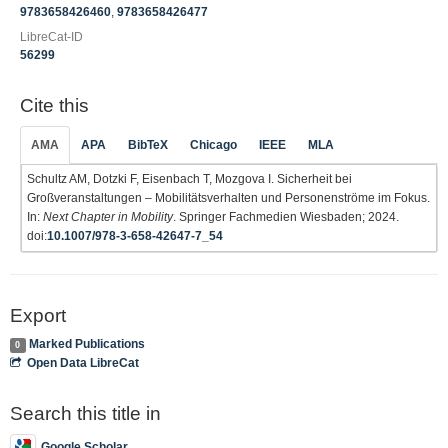
9783658426460
,
9783658426477
LibreCat-ID
56299
Cite this
AMA
APA
BibTeX
Chicago
IEEE
MLA
Schultz AM, Dotzki F, Eisenbach T, Mozgova I. Sicherheit bei
Großveranstaltungen – Mobilitätsverhalten und Personenströme im Fokus.
In:
Next Chapter in Mobility
. Springer Fachmedien Wiesbaden; 2024.
doi:
10.1007/978-3-658-42647-7_54
Export
Marked Publications
0
Open Data LibreCat
Search this title in
Google Scholar