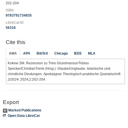
202-204
ISBN
9783791734835
LibreCat-ID
56316
Cite this
AMA
APA
BibTeX
Chicago
IEEE
MLA
Kokew SM. Rezension zu Timo Güzelmansur/Tobias
Specker/ChristianTrenk (Hrsg.): Glaube/Unglaube. Islamische und
christliche Deutungen.
Apokalypse Theologisch-praktische Quartalschrift
2/2024
. 2024;2:202-204.
Export
Marked Publications
0
Open Data LibreCat