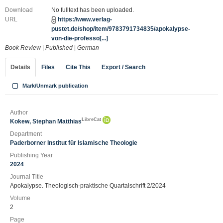
Download
No fulltext has been uploaded.
URL
https://www.verlag-
pustet.de/shop/item/9783791734835/apokalypse-
von-die-professo[...]
Book Review
|
Published
|
German
Details
Files
Cite This
Export / Search
Mark/Unmark publication
Author
LibreCat
Kokew, Stephan Matthias
Department
Paderborner Institut für Islamische Theologie
Publishing Year
2024
Journal Title
Apokalypse. Theologisch-praktische Quartalschrift 2/2024
Volume
2
Page