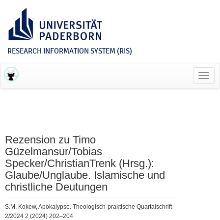
RESEARCH INFORMATION SYSTEM (RIS)
Toggl
navig
Rezension zu Timo
Güzelmansur/Tobias
Specker/ChristianTrenk (Hrsg.):
Glaube/Unglaube. Islamische und
christliche Deutungen
S.M. Kokew, Apokalypse. Theologisch-praktische Quartalschrift
2/2024 2 (2024) 202–204.