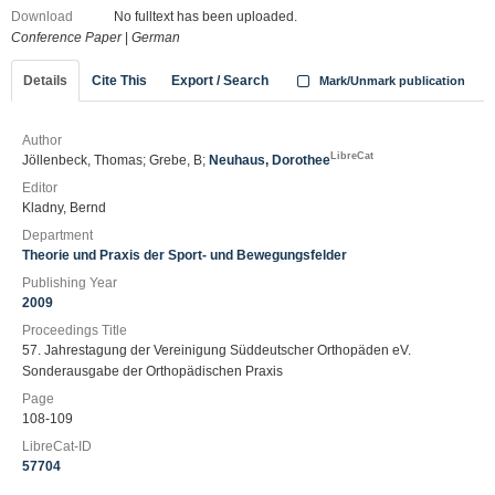
Download
No fulltext has been uploaded.
Conference Paper
|
German
Details
Cite This
Export / Search
Mark/Unmark publication
Author
LibreCat
Jöllenbeck, Thomas; Grebe, B;
Neuhaus, Dorothee
Editor
Kladny, Bernd
Department
Theorie und Praxis der Sport- und Bewegungsfelder
Publishing Year
2009
Proceedings Title
57. Jahrestagung der Vereinigung Süddeutscher Orthopäden eV.
Sonderausgabe der Orthopädischen Praxis
Page
108-109
LibreCat-ID
57704