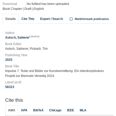
Download
No fulltext has been uploaded.
Book Chapter
|
Draft
|
English
Details
Cite This
Export / Search
Mark/Unmark publication
Author
LibreCat
Autsch, Sabiene
Book Editor
Autsch, Sabiene; Pickartz, Tim
Publishing Year
2025
Book Title
Impulse 7. Texte und Bilder zur Kunstvermittlung. Ein interdisziplinäres
Projekt zur Biennale Venedig 2024.
LibreCat-ID
58323
Cite this
AMA
APA
BibTeX
Chicago
IEEE
MLA