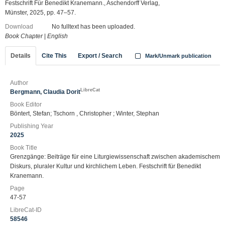
Festschrift Für Benedikt Kranemann., Aschendorff Verlag,
Münster, 2025, pp. 47–57.
Download
No fulltext has been uploaded.
Book Chapter
|
English
Details
Cite This
Export / Search
Mark/Unmark publication
Author
LibreCat
Bergmann, Claudia Dorit
Book Editor
Böntert, Stefan; Tschorn , Christopher ; Winter, Stephan
Publishing Year
2025
Book Title
Grenzgänge: Beiträge für eine Liturgiewissenschaft zwischen akademischem
Diskurs, pluraler Kultur und kirchlichem Leben. Festschrift für Benedikt
Kranemann.
Page
47-57
LibreCat-ID
58546