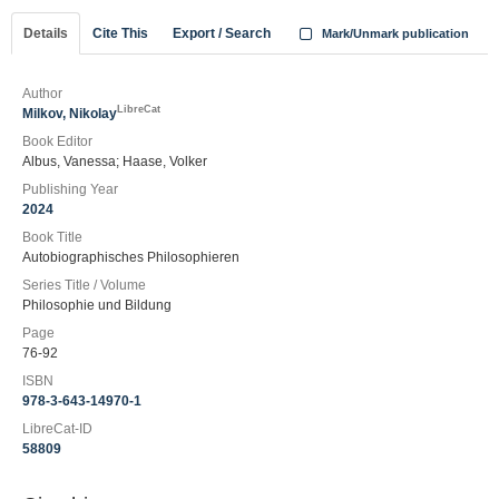
Details
Cite This
Export / Search
Mark/Unmark publication
Author
LibreCat
Milkov, Nikolay
Book Editor
Albus, Vanessa; Haase, Volker
Publishing Year
2024
Book Title
Autobiographisches Philosophieren
Series Title / Volume
Philosophie und Bildung
Page
76-92
ISBN
978-3-643-14970-1
LibreCat-ID
58809