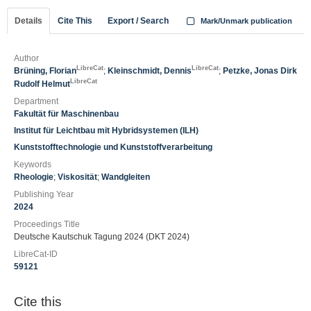
Details
Cite This
Export / Search
Mark/Unmark publication
Author
LibreCat
LibreCat
Brüning, Florian
;
Kleinschmidt, Dennis
;
Petzke, Jonas Dirk
LibreCat
Rudolf Helmut
Department
Fakultät für Maschinenbau
Institut für Leichtbau mit Hybridsystemen (ILH)
Kunststofftechnologie und Kunststoffverarbeitung
Keywords
Rheologie
;
Viskosität
;
Wandgleiten
Publishing Year
2024
Proceedings Title
Deutsche Kautschuk Tagung 2024 (DKT 2024)
LibreCat-ID
59121
Cite this