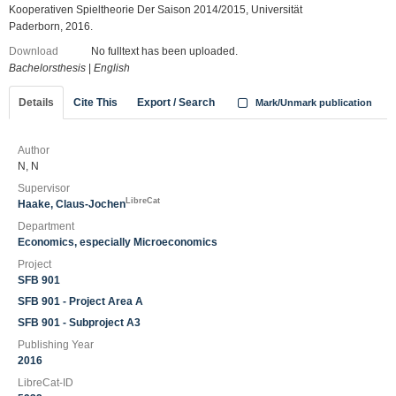
Kooperativen Spieltheorie Der Saison 2014/2015, Universität
Paderborn, 2016.
Download
No fulltext has been uploaded.
Bachelorsthesis
|
English
Details
Cite This
Export / Search
Mark/Unmark publication
Author
N, N
Supervisor
LibreCat
Haake, Claus-Jochen
Department
Economics, especially Microeconomics
Project
SFB 901
SFB 901 - Project Area A
SFB 901 - Subproject A3
Publishing Year
2016
LibreCat-ID