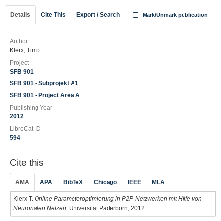
Details
Cite This
Export / Search
Mark/Unmark publication
Author
Klerx, Timo
Project
SFB 901
SFB 901 - Subprojekt A1
SFB 901 - Project Area A
Publishing Year
2012
LibreCat-ID
594
Cite this
AMA
APA
BibTeX
Chicago
IEEE
MLA
Klerx T.
Online Parameteroptimierung in P2P-Netzwerken mit Hilfe von
Neuronalen Netzen
. Universität Paderborn; 2012.