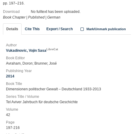
pp. 197–216.
Download
No fulltext has been uploaded.
Book Chapter
|
Published
|
German
Details
Cite This
Export / Search
Mark/Unmark publication
Author
LibreCat
Vukadinovic, Vojin Sasa
Book Editor
Avraham, Doron; Brunner, José
Publishing Year
2014
Book Title
Dimensionen politischer Gewalt – Deutschland 1933-2013
Series Title / Volume
Tel Aviver Jahrbuch für deutsche Geschichte
Volume
42
Page
197-216