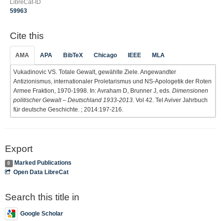
LibreCat-ID
59963
Cite this
AMA
APA
BibTeX
Chicago
IEEE
MLA
Vukadinovic VS. Totale Gewalt, gewählte Ziele. Angewandter
Antizionismus, internationaler Proletarismus und NS-Apologetik der Roten
Armee Fraktion, 1970-1998. In: Avraham D, Brunner J, eds.
Dimensionen
politischer Gewalt – Deutschland 1933-2013
. Vol 42. Tel Aviver Jahrbuch
für deutsche Geschichte. ; 2014:197-216.
Export
Marked Publications
0
Open Data LibreCat
Search this title in
Google Scholar