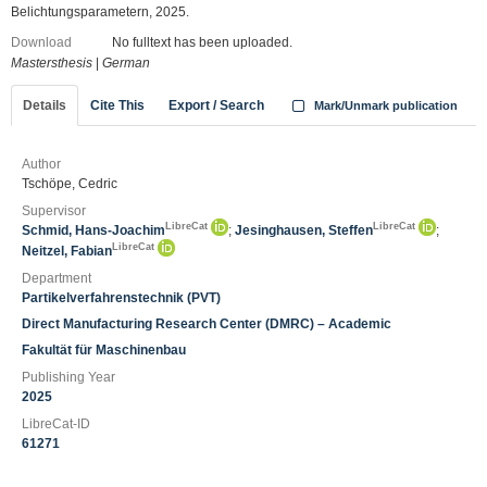
Belichtungsparametern, 2025.
Download
No fulltext has been uploaded.
Mastersthesis
|
German
Details
Cite This
Export / Search
Mark/Unmark publication
Author
Tschöpe, Cedric
Supervisor
LibreCat
LibreCat
Schmid, Hans-Joachim
;
Jesinghausen, Steffen
;
LibreCat
Neitzel, Fabian
Department
Partikelverfahrenstechnik (PVT)
Direct Manufacturing Research Center (DMRC) – Academic
Fakultät für Maschinenbau
Publishing Year
2025
LibreCat-ID
61271