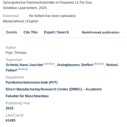
Synergistische Flammschutzmittel in Polyamid 12 Für Das
Selektive Lasersintern, 2025.
Download
No fulltext has been uploaded.
Mastersthesis
|
English
Details
Cite This
Export / Search
Mark/Unmark publication
Author
Frye, Thomas
Supervisor
LibreCat
LibreCat
Schmid, Hans-Joachim
;
Jesinghausen, Steffen
;
LibreCat
Neitzel, Fabian
Department
Partikelverfahrenstechnik (PVT)
Direct Manufacturing Research Center (DMRC) – Academic
Fakultät für Maschinenbau
Publishing Year
2025
LibreCat-ID
61485