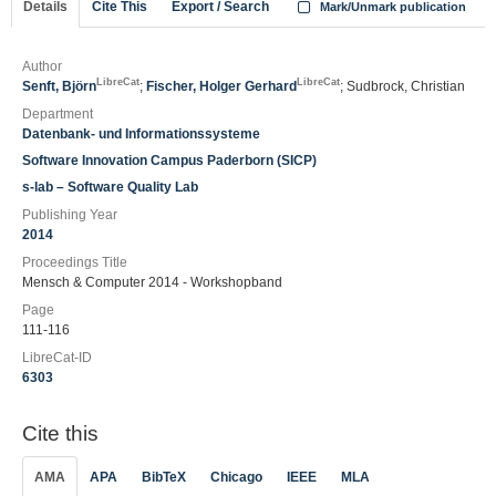
Details
Cite This
Export / Search
Mark/Unmark publication
Author
LibreCat
LibreCat
Senft, Björn
;
Fischer, Holger Gerhard
; Sudbrock, Christian
Department
Datenbank- und Informationssysteme
Software Innovation Campus Paderborn (SICP)
s-lab – Software Quality Lab
Publishing Year
2014
Proceedings Title
Mensch & Computer 2014 - Workshopband
Page
111-116
LibreCat-ID
6303
Cite this
AMA
APA
BibTeX
Chicago
IEEE
MLA