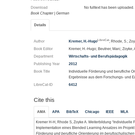
Download
No fulltext has been uploaded.
Book Chapter
|
German
Details
LibreCat
Author
Kremer, H.-Hugo
; Rhode, S.; Zoy
Book Editor
Kremer, H.-Hugo; Beutner, Marc; Zoyke, 
Department
Wirtschafts- und Berufspädagogik
Publishing Year
2012
Book Title
Individuelle Förderung und berufliche 
Ergebnisse aus dem Forschungs- und En
LibreCat-ID
6412
Cite this
AMA
APA
BibTeX
Chicago
IEEE
MLA
Kremer H-H, Rhode S, Zoyke A. Weiterbildung “Individuelle F
Implementation eines Blended Learning Ansatzes im Projekt 
Förderung und berufliche Orientierung im berufsschulisch