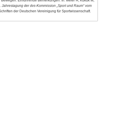
n. Bewegen: Einführende Bemerkungen. In: Meier H, Kukuk M,
6. Jahrestagung der dvs-Kommission „Sport und Raum“ vom
Schriften der Deutschen Vereinigung für Sportwissenschaft.