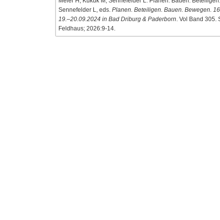
Meier H, Kukuk M, Sennefelder L. Planen. Bauen. Beteilige
Sennefelder L, eds.
Planen. Beteiligen. Bauen. Bewegen. 1
19.–20.09.2024 in Bad Driburg & Paderborn
. Vol Band 305. 
Feldhaus; 2026:9-14.