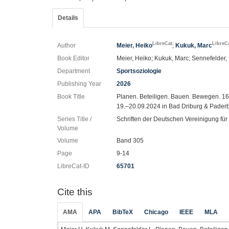
Details
LibreCat
LibreC
Author
Meier, Heiko
;
Kukuk, Marc
Book Editor
Meier, Heiko; Kukuk, Marc; Sennefelder,
Department
Sportsoziologie
Publishing Year
2026
Book Title
Planen. Beteiligen. Bauen. Bewegen. 1
19.–20.09.2024 in Bad Driburg & Pader
Series Title /
Schriften der Deutschen Vereinigung für
Volume
Volume
Band 305
Page
9-14
LibreCat-ID
65701
Cite this
AMA
APA
BibTeX
Chicago
IEEE
MLA