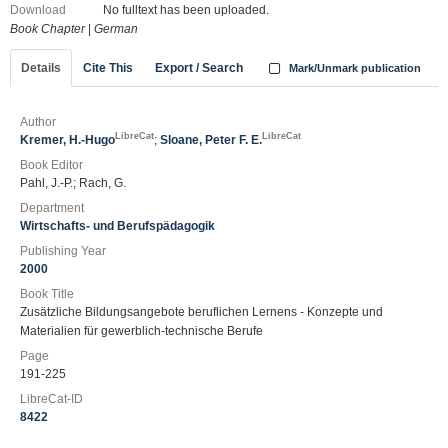
Download
No fulltext has been uploaded.
Book Chapter
|
German
Details
Cite This
Export / Search
Mark/Unmark publication
Author
LibreCat
LibreCat
Kremer, H.-Hugo
;
Sloane, Peter F. E.
Book Editor
Pahl, J.-P.; Rach, G.
Department
Wirtschafts- und Berufspädagogik
Publishing Year
2000
Book Title
Zusätzliche Bildungsangebote beruflichen Lernens - Konzepte und
Materialien für gewerblich-technische Berufe
Page
191-225
LibreCat-ID
8422