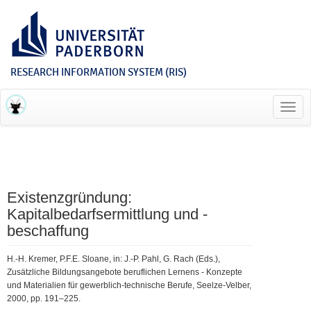
RESEARCH INFORMATION SYSTEM (RIS)
Toggl
navig
Existenzgründung:
Kapitalbedarfsermittlung und -
beschaffung
H.-H. Kremer, P.F.E. Sloane, in: J.-P. Pahl, G. Rach (Eds.),
Zusätzliche Bildungsangebote beruflichen Lernens - Konzepte
und Materialien für gewerblich-technische Berufe, Seelze-Velber,
2000, pp. 191–225.