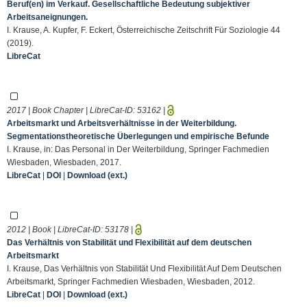
Beruf(en) im Verkauf. Gesellschaftliche Bedeutung subjektiver
Arbeitsaneignungen.
I. Krause, A. Kupfer, F. Eckert, Österreichische Zeitschrift Für Soziologie 44
(2019).
LibreCat
2017 | Book Chapter | LibreCat-ID:
53162
|
Arbeitsmarkt und Arbeitsverhältnisse in der Weiterbildung.
Segmentationstheoretische Überlegungen und empirische Befunde
I. Krause, in: Das Personal in Der Weiterbildung, Springer Fachmedien
Wiesbaden, Wiesbaden, 2017.
LibreCat
|
DOI
|
Download (ext.)
2012 | Book | LibreCat-ID:
53178
|
Das Verhältnis von Stabilität und Flexibilität auf dem deutschen
Arbeitsmarkt
I. Krause, Das Verhältnis von Stabilität Und Flexibilität Auf Dem Deutschen
Arbeitsmarkt, Springer Fachmedien Wiesbaden, Wiesbaden, 2012.
LibreCat
|
DOI
|
Download (ext.)