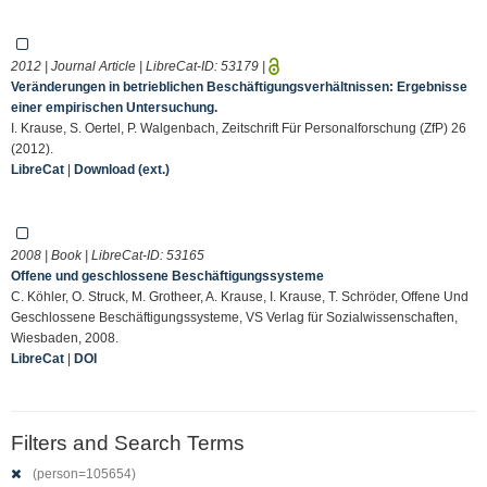
2012 | Journal Article | LibreCat-ID:
53179
|
Veränderungen in betrieblichen Beschäftigungsverhältnissen: Ergebnisse
einer empirischen Untersuchung.
I. Krause, S. Oertel, P. Walgenbach, Zeitschrift Für Personalforschung (ZfP) 26
(2012).
LibreCat
|
Download (ext.)
2008 | Book | LibreCat-ID:
53165
Offene und geschlossene Beschäftigungssysteme
C. Köhler, O. Struck, M. Grotheer, A. Krause, I. Krause, T. Schröder, Offene Und
Geschlossene Beschäftigungssysteme, VS Verlag für Sozialwissenschaften,
Wiesbaden, 2008.
LibreCat
|
DOI
Filters and Search Terms
(person=105654)