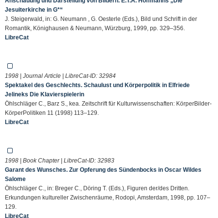
Anschauung und Darstellung von Bildern. E.T.A. Hoffmanns „Die
Jesuiterkirche in G*“
J. Steigerwald, in: G. Neumann , G. Oesterle (Eds.), Bild und Schrift in der
Romantik, Könighausen & Neumann, Würzburg, 1999, pp. 329–356.
LibreCat
1998 | Journal Article | LibreCat-ID:
32984
Spektakel des Geschlechts. Schaulust und Körperpolitik in Elfriede
Jelineks Die Klavierspielerin
Öhlschläger C., Barz S., kea. Zeitschrift für Kulturwissenschaften: KörperBilder-
KörperPolitiken 11 (1998) 113–129.
LibreCat
1998 | Book Chapter | LibreCat-ID:
32983
Garant des Wunsches. Zur Opferung des Sündenbocks in Oscar Wildes
Salome
Öhlschläger C., in: Breger C., Döring T. (Eds.), Figuren der/des Dritten.
Erkundungen kultureller Zwischenräume, Rodopi, Amsterdam, 1998, pp. 107–
129.
LibreCat