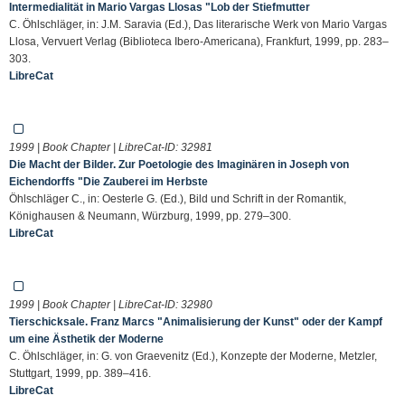
Intermedialität in Mario Vargas Llosas "Lob der Stiefmutter
C. Öhlschläger, in: J.M. Saravia (Ed.), Das literarische Werk von Mario Vargas
Llosa, Vervuert Verlag (Biblioteca Ibero-Americana), Frankfurt, 1999, pp. 283–
303.
LibreCat
1999 | Book Chapter | LibreCat-ID:
32981
Die Macht der Bilder. Zur Poetologie des Imaginären in Joseph von
Eichendorffs "Die Zauberei im Herbste
Öhlschläger C., in: Oesterle G. (Ed.), Bild und Schrift in der Romantik,
Könighausen & Neumann, Würzburg, 1999, pp. 279–300.
LibreCat
1999 | Book Chapter | LibreCat-ID:
32980
Tierschicksale. Franz Marcs "Animalisierung der Kunst" oder der Kampf
um eine Ästhetik der Moderne
C. Öhlschläger, in: G. von Graevenitz (Ed.), Konzepte der Moderne, Metzler,
Stuttgart, 1999, pp. 389–416.
LibreCat