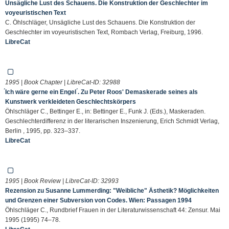
Unsägliche Lust des Schauens. Die Konstruktion der Geschlechter im
voyeuristischen Text
C. Öhlschläger, Unsägliche Lust des Schauens. Die Konstruktion der
Geschlechter im voyeuristischen Text, Rombach Verlag, Freiburg, 1996.
LibreCat
1995 | Book Chapter | LibreCat-ID:
32988
́Ich wäre gerne ein Engel ́. Zu Peter Roos' Demaskerade seines als
Kunstwerk verkleideten Geschlechtskörpers
Öhlschläger C., Bettinger E., in: Bettinger E., Funk J. (Eds.), Maskeraden.
Geschlechterdifferenz in der literarischen Inszenierung, Erich Schmidt Verlag,
Berlin , 1995, pp. 323–337.
LibreCat
1995 | Book Review | LibreCat-ID:
32993
Rezension zu Susanne Lummerding: "Weibliche" Ästhetik? Möglichkeiten
und Grenzen einer Subversion von Codes. Wien: Passagen 1994
Öhlschläger C., Rundbrief Frauen in der Literaturwissenschaft 44: Zensur. Mai
1995 (1995) 74–78.