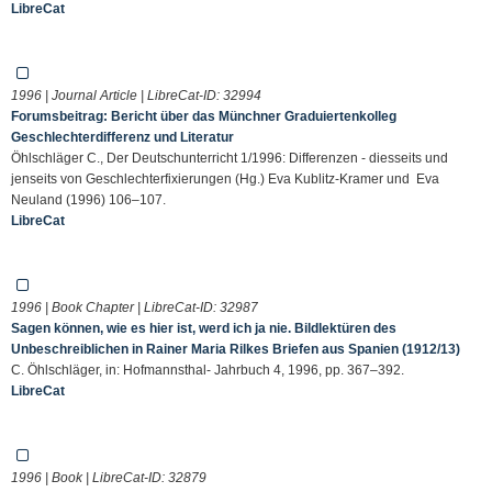
LibreCat
1996 | Journal Article | LibreCat-ID:
32994
Forumsbeitrag: Bericht über das Münchner Graduiertenkolleg
Geschlechterdifferenz und Literatur
Öhlschläger C., Der Deutschunterricht 1/1996: Differenzen - diesseits und
jenseits von Geschlechterfixierungen (Hg.) Eva Kublitz-Kramer und Eva
Neuland (1996) 106–107.
LibreCat
1996 | Book Chapter | LibreCat-ID:
32987
Sagen können, wie es hier ist, werd ich ja nie. Bildlektüren des
Unbeschreiblichen in Rainer Maria Rilkes Briefen aus Spanien (1912/13)
C. Öhlschläger, in: Hofmannsthal- Jahrbuch 4, 1996, pp. 367–392.
LibreCat
1996 | Book | LibreCat-ID:
32879