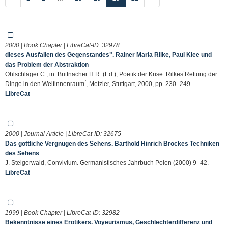
2000 | Book Chapter | LibreCat-ID:
32978
dieses Ausfallen des Gegenstandes". Rainer Maria Rilke, Paul Klee und
das Problem der Abstraktion
Öhlschläger C., in: Brittnacher H.R. (Ed.), Poetik der Krise. Rilkes ́Rettung der
Dinge in den Weltinnenraum ́, Metzler, Stuttgart, 2000, pp. 230–249.
LibreCat
2000 | Journal Article | LibreCat-ID:
32675
Das göttliche Vergnügen des Sehens. Barthold Hinrich Brockes Techniken
des Sehens
J. Steigerwald, Convivium. Germanistisches Jahrbuch Polen (2000) 9–42.
LibreCat
1999 | Book Chapter | LibreCat-ID:
32982
Bekenntnisse eines Erotikers. Voyeurismus, Geschlechterdifferenz und