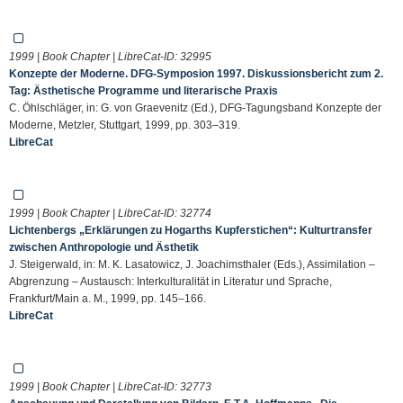
1999 | Book Chapter | LibreCat-ID:
32995
Konzepte der Moderne. DFG-Symposion 1997. Diskussionsbericht zum 2.
Tag: Ästhetische Programme und literarische Praxis
C. Öhlschläger, in: G. von Graevenitz (Ed.), DFG-Tagungsband Konzepte der
Moderne, Metzler, Stuttgart, 1999, pp. 303–319.
LibreCat
1999 | Book Chapter | LibreCat-ID:
32774
Lichtenbergs „Erklärungen zu Hogarths Kupferstichen“: Kulturtransfer
zwischen Anthropologie und Ästhetik
J. Steigerwald, in: M. K. Lasatowicz, J. Joachimsthaler (Eds.), Assimilation –
Abgrenzung – Austausch: Interkulturalität in Literatur und Sprache,
Frankfurt/Main a. M., 1999, pp. 145–166.
LibreCat
1999 | Book Chapter | LibreCat-ID:
32773