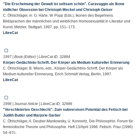
"Die Erscheinung der Gewalt ist seltsam schön". Caravaggio als Ikone
tödlicher Obsession bei Christoph Meckel und Christoph Geiser
C. Öhlschläger, in: G. Härle, W. Popp (Eds.), Ikonen des Begehrens.
Bildsprachen der männlichen und weiblichen Homosexualität in Literatur und
Kunst, Metzler, Stuttgart, 1997, pp. 151–173.
LibreCat
1997 | Book (Editor) | LibreCat-ID:
32884
Körper-Gedächtnis-Schrift. Der Körper als Medium kultureller Erinnerung
C. Öhlschläger, B. Wiens, eds., Körper-Gedächtnis-Schrift. Der Körper als
Medium kultureller Erinnerung, Erich Schmidt Verlag, Berlin, 1997.
LibreCat
1996 | Journal Article | LibreCat-ID:
32986
"Verschleiertes Geschlecht". Zum subversiven Potential des Fetisch bei
Judith Butler und Marjorie Garber
C. Öhlschläger, A. Deuber-Mankowsky, U. Konnertz, Die Philosophin. Forum für
feministische Theorie und Philosophie. Heft 13/April 1996: Fetisch. Frau (1996)
54–67c.