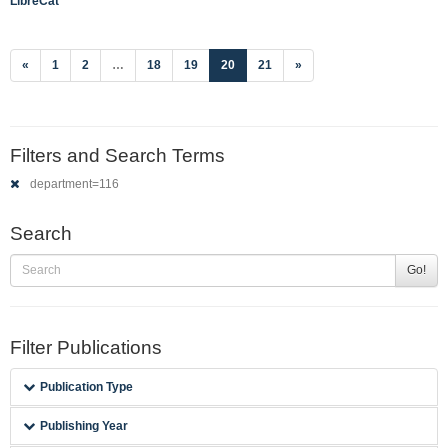
LibreCat
(current)
«
1
2
…
18
19
20
21
»
Filters and Search Terms
department=116
Search
Go!
Filter Publications
Publication Type
Publishing Year