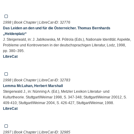
1998 | Book Chapter | LibreCat-ID:
32776
Das Leiden an den und für die Österreicher. Thomas Bernhards
„Heldenplatz“
J. Steigerwald, in: J. Jablkowska, M. Pótrola (Eds.), Nationale Identität. Aspekte,
Probleme und Kontroversen in der deutschsprachigen Literatur, Lodz, 1998,
pp. 380–395.
LibreCat
1998 | Book Chapter | LibreCat-ID:
32783
Lemma McLuhan, Herbert Marshall
Steigerwald J., in: Nünning A. (Ed.), Metzler Lexikon Literatur- und
Kulturtheorie. Stuttgart/Weimar 1998, S. 347-348; Stuttgart/Weimar 20012, S.
409-410; Stuttgart/Weimar 2004, S. 426-427, Stuttgart/Weimar, 1998.
LibreCat
1997 | Book Chapter | LibreCat-ID:
32985