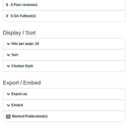
6 Peer reviewed
6 OA Fulltext(s)
Display / Sort
Hits per page: 20
Sort
Citation Style
Export / Embed
Export as
Embed
Marked Publication(s)
0