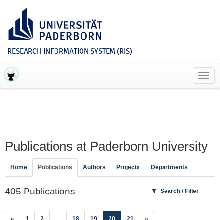
RESEARCH INFORMATION SYSTEM (RIS)
Toggl
navig
Publications at Paderborn University
Home
Publications
Authors
Projects
Departments
405 Publications
Search / Filter
(current)
«
1
2
…
18
19
20
21
»