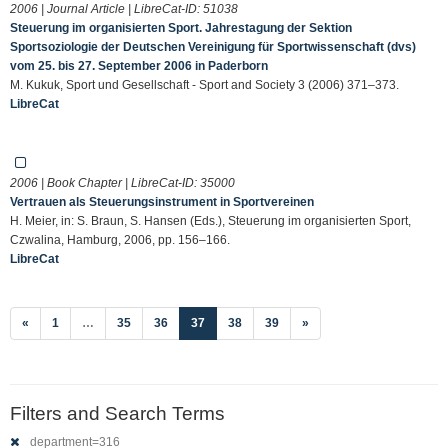
2006 | Journal Article | LibreCat-ID:
51038
Steuerung im organisierten Sport. Jahrestagung der Sektion
Sportsoziologie der Deutschen Vereinigung für Sportwissenschaft (dvs)
vom 25. bis 27. September 2006 in Paderborn
M. Kukuk, Sport und Gesellschaft - Sport and Society 3 (2006) 371–373.
LibreCat
2006 | Book Chapter | LibreCat-ID:
35000
Vertrauen als Steuerungsinstrument in Sportvereinen
H. Meier, in: S. Braun, S. Hansen (Eds.), Steuerung im organisierten Sport,
Czwalina, Hamburg, 2006, pp. 156–166.
LibreCat
(current)
«
1
…
35
36
37
38
39
»
Filters and Search Terms
department=316