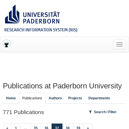
RESEARCH INFORMATION SYSTEM (RIS)
Toggl
navig
Publications at Paderborn University
Home
Publications
Authors
Projects
Departments
771 Publications
Search / Filter
(current)
«
1
…
35
36
37
38
39
»