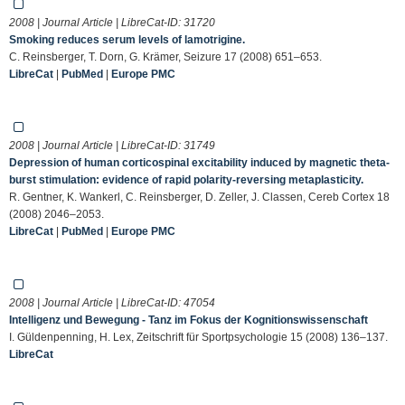
2008 | Journal Article | LibreCat-ID:
31720
Smoking reduces serum levels of lamotrigine.
C. Reinsberger, T. Dorn, G. Krämer, Seizure 17 (2008) 651–653.
LibreCat
|
PubMed
|
Europe PMC
2008 | Journal Article | LibreCat-ID:
31749
Depression of human corticospinal excitability induced by magnetic theta-
burst stimulation: evidence of rapid polarity-reversing metaplasticity.
R. Gentner, K. Wankerl, C. Reinsberger, D. Zeller, J. Classen, Cereb Cortex 18
(2008) 2046–2053.
LibreCat
|
PubMed
|
Europe PMC
2008 | Journal Article | LibreCat-ID:
47054
Intelligenz und Bewegung - Tanz im Fokus der Kognitionswissenschaft
I. Güldenpenning, H. Lex, Zeitschrift für Sportpsychologie 15 (2008) 136–137.
LibreCat