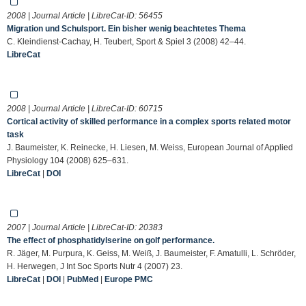
2008 | Journal Article | LibreCat-ID:
56455
Migration und Schulsport. Ein bisher wenig beachtetes Thema
C. Kleindienst-Cachay, H. Teubert, Sport & Spiel 3 (2008) 42–44.
LibreCat
2008 | Journal Article | LibreCat-ID:
60715
Cortical activity of skilled performance in a complex sports related motor
task
J. Baumeister, K. Reinecke, H. Liesen, M. Weiss, European Journal of Applied
Physiology 104 (2008) 625–631.
LibreCat
|
DOI
2007 | Journal Article | LibreCat-ID:
20383
The effect of phosphatidylserine on golf performance.
R. Jäger, M. Purpura, K. Geiss, M. Weiß, J. Baumeister, F. Amatulli, L. Schröder,
H. Herwegen, J Int Soc Sports Nutr 4 (2007) 23.
LibreCat
|
DOI
|
PubMed
|
Europe PMC