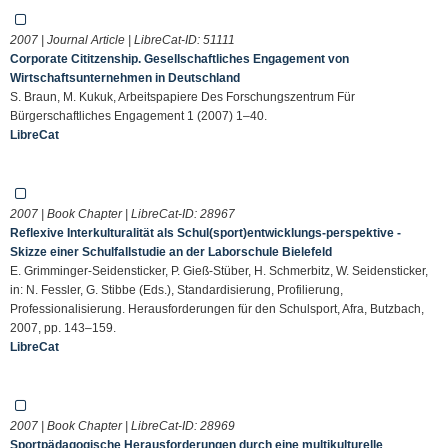
2007 | Journal Article | LibreCat-ID:
51111
Corporate Cititzenship. Gesellschaftliches Engagement von
Wirtschaftsunternehmen in Deutschland
S. Braun, M. Kukuk, Arbeitspapiere Des Forschungszentrum Für
Bürgerschaftliches Engagement 1 (2007) 1–40.
LibreCat
2007 | Book Chapter | LibreCat-ID:
28967
Reflexive Interkulturalität als Schul(sport)entwicklungs-perspektive -
Skizze einer Schulfallstudie an der Laborschule Bielefeld
E. Grimminger-Seidensticker, P. Gieß-Stüber, H. Schmerbitz, W. Seidensticker,
in: N. Fessler, G. Stibbe (Eds.), Standardisierung, Profilierung,
Professionalisierung. Herausforderungen für den Schulsport, Afra, Butzbach,
2007, pp. 143–159.
LibreCat
2007 | Book Chapter | LibreCat-ID:
28969
Sportpädagogische Herausforderungen durch eine multikulturelle