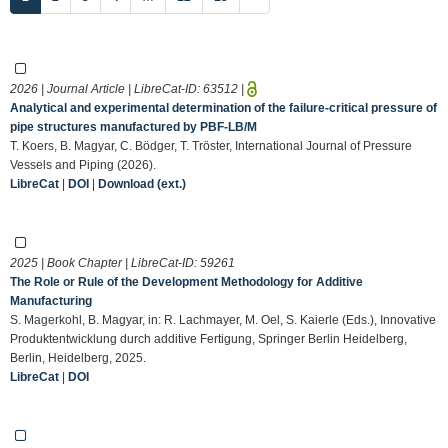
2026 | Journal Article | LibreCat-ID:
63512
|
Analytical and experimental determination of the failure-critical pressure of
pipe structures manufactured by PBF-LB/M
T. Koers, B. Magyar, C. Bödger, T. Tröster, International Journal of Pressure
Vessels and Piping (2026).
LibreCat
|
DOI
|
Download (ext.)
2025 | Book Chapter | LibreCat-ID:
59261
The Role or Rule of the Development Methodology for Additive
Manufacturing
S. Magerkohl, B. Magyar, in: R. Lachmayer, M. Oel, S. Kaierle (Eds.), Innovative
Produktentwicklung durch additive Fertigung, Springer Berlin Heidelberg,
Berlin, Heidelberg, 2025.
LibreCat
|
DOI