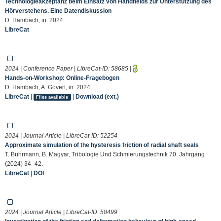
Technologieakzeptanz beim Einsatz von Handhelds zur Unterstützung des
Hörverstehens. Eine Datendiskussion
D. Hambach, in: 2024.
LibreCat
2024 | Conference Paper | LibreCat-ID:
58685
|
Hands‐on‐Workshop: Online‐Fragebogen
D. Hambach, A. Gövert, in: 2024.
LibreCat
|
|
Download (ext.)
Files available
2024 | Journal Article | LibreCat-ID:
52254
Approximate simulation of the hysteresis friction of radial shaft seals
T. Bührmann, B. Magyar, Tribologie Und Schmierungstechnik 70. Jahrgang
(2024) 34–42.
LibreCat
|
DOI
2024 | Journal Article | LibreCat-ID:
58499