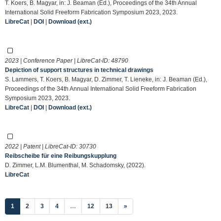
T. Koers, B. Magyar, in: J. Beaman (Ed.), Proceedings of the 34th Annual
International Solid Freeform Fabrication Symposium 2023, 2023.
LibreCat
|
DOI
|
Download (ext.)
2023 | Conference Paper | LibreCat-ID:
48790
Depiction of support structures in technical drawings
S. Lammers, T. Koers, B. Magyar, D. Zimmer, T. Lieneke, in: J. Beaman (Ed.),
Proceedings of the 34th Annual International Solid Freeform Fabrication
Symposium 2023, 2023.
LibreCat
|
DOI
|
Download (ext.)
2022 | Patent | LibreCat-ID:
30730
Reibscheibe für eine Reibungskupplung
D. Zimmer, L.M. Blumenthal, M. Schadomsky, (2022).
LibreCat
(current)
1
2
3
4
…
12
13
»