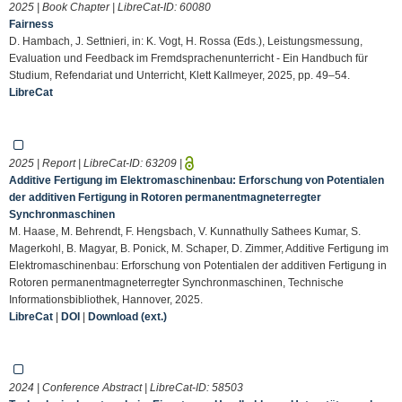
2025 | Book Chapter | LibreCat-ID:
60080
Fairness
D. Hambach, J. Settnieri, in: K. Vogt, H. Rossa (Eds.), Leistungsmessung,
Evaluation und Feedback im Fremdsprachenunterricht - Ein Handbuch für
Studium, Refendariat und Unterricht, Klett Kallmeyer, 2025, pp. 49–54.
LibreCat
2025 | Report | LibreCat-ID:
63209
|
Additive Fertigung im Elektromaschinenbau: Erforschung von Potentialen
der additiven Fertigung in Rotoren permanentmagneterregter
Synchronmaschinen
M. Haase, M. Behrendt, F. Hengsbach, V. Kunnathully Sathees Kumar, S.
Magerkohl, B. Magyar, B. Ponick, M. Schaper, D. Zimmer, Additive Fertigung im
Elektromaschinenbau: Erforschung von Potentialen der additiven Fertigung in
Rotoren permanentmagneterregter Synchronmaschinen, Technische
Informationsbibliothek, Hannover, 2025.
LibreCat
|
DOI
|
Download (ext.)
2024 | Conference Abstract | LibreCat-ID:
58503