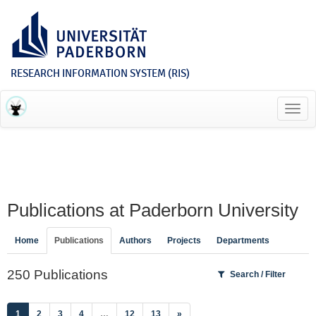
RESEARCH INFORMATION SYSTEM (RIS)
Toggl
navig
Publications at Paderborn University
Home
Publications
Authors
Projects
Departments
250 Publications
Search / Filter
(current)
1
2
3
4
…
12
13
»