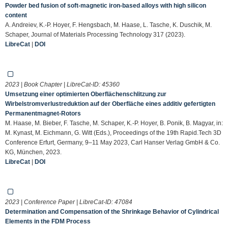
Powder bed fusion of soft-magnetic iron-based alloys with high silicon
content
A. Andreiev, K.-P. Hoyer, F. Hengsbach, M. Haase, L. Tasche, K. Duschik, M.
Schaper, Journal of Materials Processing Technology 317 (2023).
LibreCat
|
DOI
2023 | Book Chapter | LibreCat-ID:
45360
Umsetzung einer optimierten Oberflächenschlitzung zur
Wirbelstromverlustreduktion auf der Oberfläche eines additiv gefertigten
Permanentmagnet-Rotors
M. Haase, M. Bieber, F. Tasche, M. Schaper, K.-P. Hoyer, B. Ponik, B. Magyar, in:
M. Kynast, M. Eichmann, G. Witt (Eds.), Proceedings of the 19th Rapid.Tech 3D
Conference Erfurt, Germany, 9–11 May 2023, Carl Hanser Verlag GmbH & Co.
KG, München, 2023.
LibreCat
|
DOI
2023 | Conference Paper | LibreCat-ID:
47084
Determination and Compensation of the Shrinkage Behavior of Cylindrical
Elements in the FDM Process