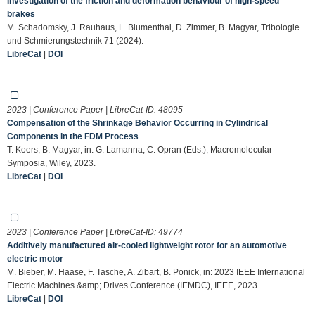
Investigation of the friction and deformation behaviour of high-speed
brakes
M. Schadomsky, J. Rauhaus, L. Blumenthal, D. Zimmer, B. Magyar, Tribologie
und Schmierungstechnik 71 (2024).
LibreCat
|
DOI
2023 | Conference Paper | LibreCat-ID:
48095
Compensation of the Shrinkage Behavior Occurring in Cylindrical
Components in the FDM Process
T. Koers, B. Magyar, in: G. Lamanna, C. Opran (Eds.), Macromolecular
Symposia, Wiley, 2023.
LibreCat
|
DOI
2023 | Conference Paper | LibreCat-ID:
49774
Additively manufactured air-cooled lightweight rotor for an automotive
electric motor
M. Bieber, M. Haase, F. Tasche, A. Zibart, B. Ponick, in: 2023 IEEE International
Electric Machines &amp; Drives Conference (IEMDC), IEEE, 2023.
LibreCat
|
DOI