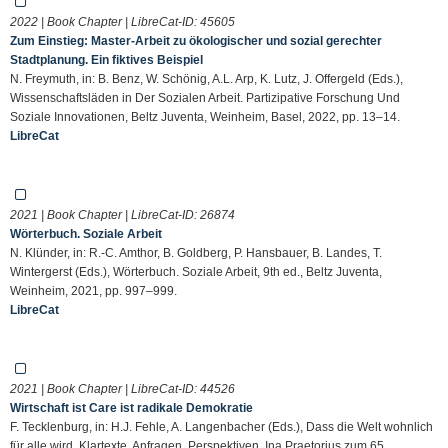
2022 | Book Chapter | LibreCat-ID:
45605
Zum Einstieg: Master-Arbeit zu ökologischer und sozial gerechter
Stadtplanung. Ein fiktives Beispiel
N. Freymuth, in: B. Benz, W. Schönig, A.L. Arp, K. Lutz, J. Offergeld (Eds.),
Wissenschaftsläden in Der Sozialen Arbeit. Partizipative Forschung Und
Soziale Innovationen, Beltz Juventa, Weinheim, Basel, 2022, pp. 13–14.
LibreCat
2021 | Book Chapter | LibreCat-ID:
26874
Wörterbuch. Soziale Arbeit
N. Klünder, in: R.-C. Amthor, B. Goldberg, P. Hansbauer, B. Landes, T.
Wintergerst (Eds.), Wörterbuch. Soziale Arbeit, 9th ed., Beltz Juventa,
Weinheim, 2021, pp. 997–999.
LibreCat
2021 | Book Chapter | LibreCat-ID:
44526
Wirtschaft ist Care ist radikale Demokratie
F. Tecklenburg, in: H.J. Fehle, A. Langenbacher (Eds.), Dass die Welt wohnlich
für alle wird. Klartexte, Anfragen, Perspektiven. Ina Praetorius zum 65.