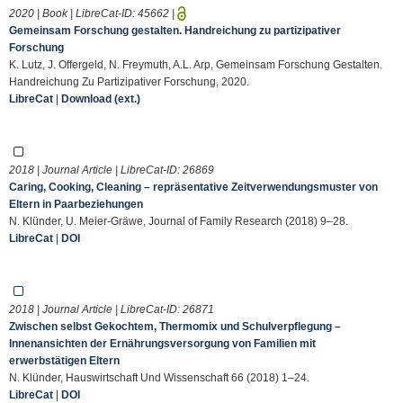
2020 | Book | LibreCat-ID:
45662
|
Gemeinsam Forschung gestalten. Handreichung zu partizipativer
Forschung
K. Lutz, J. Offergeld, N. Freymuth, A.L. Arp, Gemeinsam Forschung Gestalten.
Handreichung Zu Partizipativer Forschung, 2020.
LibreCat
|
Download (ext.)
2018 | Journal Article | LibreCat-ID:
26869
Caring, Cooking, Cleaning – repräsentative Zeitverwendungsmuster von
Eltern in Paarbeziehungen
N. Klünder, U. Meier-Gräwe, Journal of Family Research (2018) 9–28.
LibreCat
|
DOI
2018 | Journal Article | LibreCat-ID:
26871
Zwischen selbst Gekochtem, Thermomix und Schulverpflegung –
Innenansichten der Ernährungsversorgung von Familien mit
erwerbstätigen Eltern
N. Klünder, Hauswirtschaft Und Wissenschaft 66 (2018) 1–24.
LibreCat
|
DOI