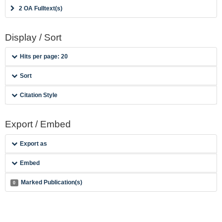
2 OA Fulltext(s)
Display / Sort
Hits per page: 20
Sort
Citation Style
Export / Embed
Export as
Embed
Marked Publication(s)
0