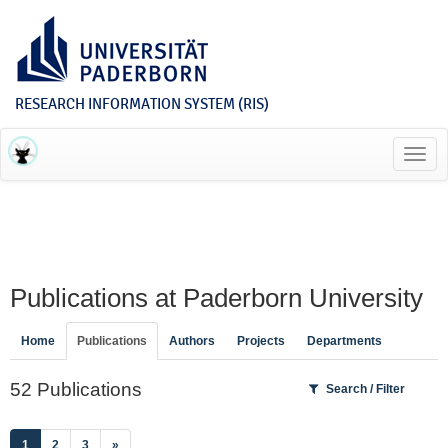
RESEARCH INFORMATION SYSTEM (RIS)
Toggl
navig
Publications at Paderborn University
Home
Publications
Authors
Projects
Departments
52 Publications
Search / Filter
(current)
1
2
3
»