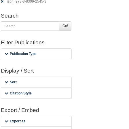
isbn=978-3-8309-2545-3
Search
Go!
Filter Publications
Publication Type
Display / Sort
Sort
Citation Style
Export / Embed
Export as