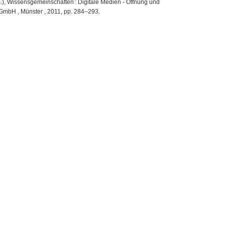
ds.), Wissensgemeinschaften : Digitale Medien - Öffnung und
GmbH , Münster , 2011, pp. 284–293.