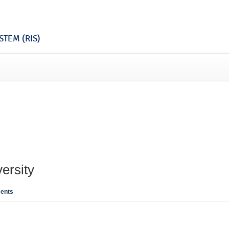
TEM (RIS)
ersity
ents