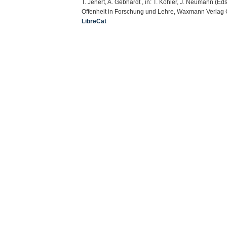
T. Jenert, A. Gebhardt , in: T. Köhler, J. Neumann (E
Offenheit in Forschung und Lehre, Waxmann Verlag 
LibreCat