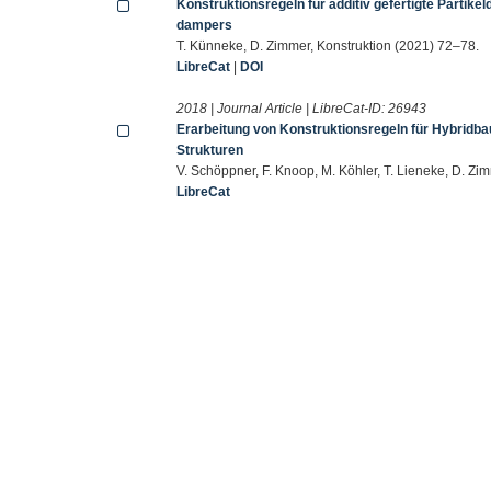
Konstruktionsregeln für additiv gefertigte Partike
dampers
T. Künneke, D. Zimmer, Konstruktion (2021) 72–78.
LibreCat
|
DOI
2018 | Journal Article | LibreCat-ID:
26943
Erarbeitung von Konstruktionsregeln für Hybridbau
Strukturen
V. Schöppner, F. Knoop, M. Köhler, T. Lieneke, D. Zim
LibreCat