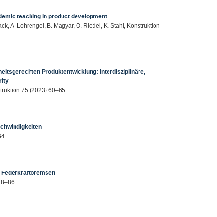
demic teaching in product development
ack, A. Lohrengel, B. Magyar, O. Riedel, K. Stahl, Konstruktion
eitsgerechten Produktentwicklung: interdisziplinäre,
ity
struktion 75 (2023) 60–65.
schwindigkeiten
64.
n Federkraftbremsen
78–86.