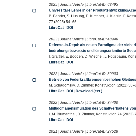
2025 | Journal Article | LibreCat-ID:
63495
Universitäre Lehre in der Produktentwicklung/Aca
B. Bender, S. Husung, E. Kirchner, U. Kletzin, F. Koss
77 (2025) 54–65.
LibreCat
|
DOI
2023 | Journal Article | LibreCat-ID:
48946
Defense-in-Depth als neues Paradigma der sicherh
bedrohungsbewusste und lösungsorientierte Secur
I. Gräßler, E. Bodden, D. Wiechel, J. Pottebaum, Kon
LibreCat
|
DOI
2022 | Journal Article | LibreCat-ID:
30903
Betrieb von Federkraftbremsen bei hohen Gleitge
M. Schadomsky, D. Zimmer, Konstruktion (2022) 58–
LibreCat
|
DOI
|
Download (ext.)
2022 | Journal Article | LibreCat-ID:
34400
Multidomänensimulation des Schaltverhaltens vo
L.M. Blumenthal, D. Zimmer, Konstruktion 74 (2022) 
LibreCat
|
DOI
2021 | Journal Article | LibreCat-ID:
27528