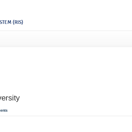
TEM (RIS)
ersity
ents