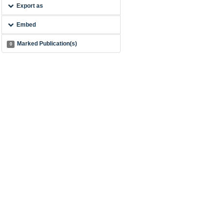
Export as
Embed
Marked Publication(s)
0