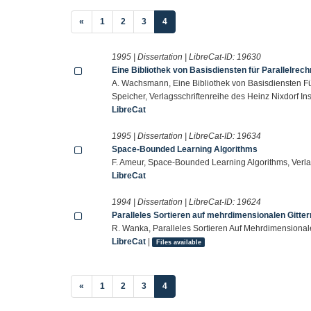
(current)
«
1
2
3
4
1995 | Dissertation | LibreCat-ID:
19630
Eine Bibliothek von Basisdiensten für Parallelre
A. Wachsmann, Eine Bibliothek von Basisdiensten Fü
Speicher, Verlagsschriftenreihe des Heinz Nixdorf Ins
LibreCat
1995 | Dissertation | LibreCat-ID:
19634
Space-Bounded Learning Algorithms
F. Ameur, Space-Bounded Learning Algorithms, Verlag
LibreCat
1994 | Dissertation | LibreCat-ID:
19624
Paralleles Sortieren auf mehrdimensionalen Gitter
R. Wanka, Paralleles Sortieren Auf Mehrdimensionale
LibreCat
|
Files available
(current)
«
1
2
3
4