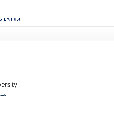
TEM (RIS)
ersity
ents