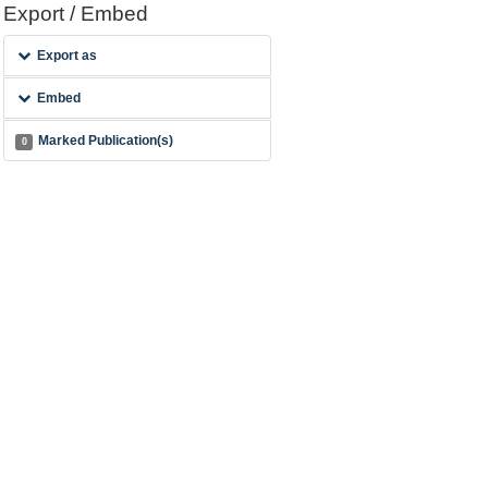
Export / Embed
Export as
Embed
Marked Publication(s)
0