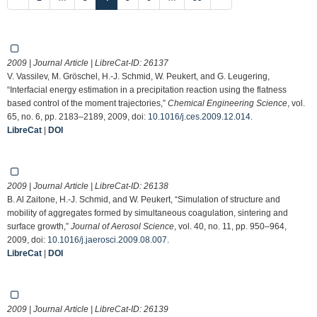
2009 | Journal Article | LibreCat-ID:
26137
V. Vassilev, M. Gröschel, H.-J. Schmid, W. Peukert, and G. Leugering,
“Interfacial energy estimation in a precipitation reaction using the flatness
based control of the moment trajectories,”
Chemical Engineering Science
, vol.
65, no. 6, pp. 2183–2189, 2009, doi:
10.1016/j.ces.2009.12.014
.
LibreCat
|
DOI
2009 | Journal Article | LibreCat-ID:
26138
B. Al Zaitone, H.-J. Schmid, and W. Peukert, “Simulation of structure and
mobility of aggregates formed by simultaneous coagulation, sintering and
surface growth,”
Journal of Aerosol Science
, vol. 40, no. 11, pp. 950–964,
2009, doi:
10.1016/j.jaerosci.2009.08.007
.
LibreCat
|
DOI
2009 | Journal Article | LibreCat-ID:
26139