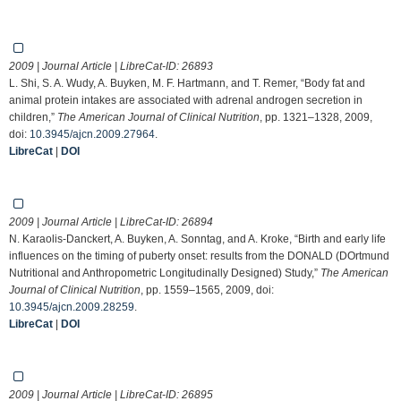
2009 | Journal Article | LibreCat-ID:
26893
L. Shi, S. A. Wudy, A. Buyken, M. F. Hartmann, and T. Remer, “Body fat and
animal protein intakes are associated with adrenal androgen secretion in
children,”
The American Journal of Clinical Nutrition
, pp. 1321–1328, 2009,
doi:
10.3945/ajcn.2009.27964
.
LibreCat
|
DOI
2009 | Journal Article | LibreCat-ID:
26894
N. Karaolis-Danckert, A. Buyken, A. Sonntag, and A. Kroke, “Birth and early life
influences on the timing of puberty onset: results from the DONALD (DOrtmund
Nutritional and Anthropometric Longitudinally Designed) Study,”
The American
Journal of Clinical Nutrition
, pp. 1559–1565, 2009, doi:
10.3945/ajcn.2009.28259
.
LibreCat
|
DOI
2009 | Journal Article | LibreCat-ID:
26895