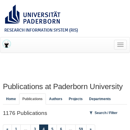
RESEARCH INFORMATION SYSTEM (RIS)
Toggl
navig
Publications at Paderborn University
Home
Publications
Authors
Projects
Departments
1176 Publications
Search / Filter
(current)
«
1
…
3
4
5
6
…
59
»