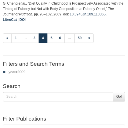
G. Cheng
et al.
, “Diet Quality in Childhood Is Prospectively Associated with the
Timing of Puberty but Not with Body Composition at Puberty Onset,”
The
Journal of Nutrition
, pp. 95–102, 2009, doi:
10.3945/jn.109.113365
.
LibreCat
|
DOI
(current)
«
1
…
3
4
5
6
…
59
»
Filters and Search Terms
year=2009
Search
Go!
Filter Publications