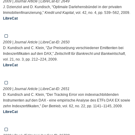
2009 | Journal Article | LibreCat-ID:
2649
J. Dzienziol and D. Kundisch, “Optimale Darlehensbündel in der privaten
Immobilienfinanzierung,”
Kredit und Kapital
, vol. 42, no. 4, pp. 539–562, 2009.
LibreCat
2009 | Journal Article | LibreCat-ID:
2650
D. Kundisch and C. Klein, “Zur Preissetzung verschiedener Emittenten bei
Indexzertifikaten auf den DAX,”
Zeitschrift für Bankrecht und Bankwirtschaft
,
vol. 21, no. 3, pp. 212–224, 2009.
LibreCat
2009 | Journal Article | LibreCat-ID:
2651
D. Kundisch and C. Klein, “Der Tracking Error von indexnachbildenden
Instrumenten auf den DAX - eine empirische Analyse des ETFs DAX EX sowie
zehn Indexzertifikaten,”
Der Betrieb
, vol. 62, no. 22, pp. 1141–1145, 2009.
LibreCat