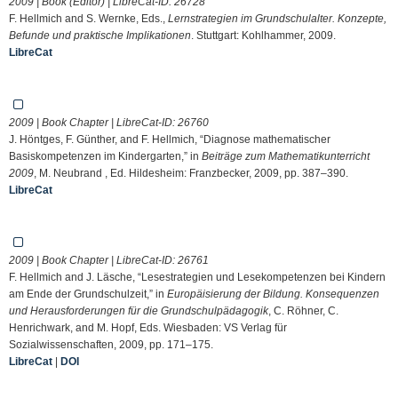
2009 | Book (Editor) | LibreCat-ID:
26728
F. Hellmich and S. Wernke, Eds.,
Lernstrategien im Grundschulalter. Konzepte,
Befunde und praktische Implikationen
. Stuttgart: Kohlhammer, 2009.
LibreCat
2009 | Book Chapter | LibreCat-ID:
26760
J. Höntges, F. Günther, and F. Hellmich, “Diagnose mathematischer
Basiskompetenzen im Kindergarten,” in
Beiträge zum Mathematikunterricht
2009
, M. Neubrand , Ed. Hildesheim: Franzbecker, 2009, pp. 387–390.
LibreCat
2009 | Book Chapter | LibreCat-ID:
26761
F. Hellmich and J. Läsche, “Lesestrategien und Lesekompetenzen bei Kindern
am Ende der Grundschulzeit,” in
Europäisierung der Bildung. Konsequenzen
und Herausforderungen für die Grundschulpädagogik
, C. Röhner, C.
Henrichwark, and M. Hopf, Eds. Wiesbaden: VS Verlag für
Sozialwissenschaften, 2009, pp. 171–175.
LibreCat
|
DOI