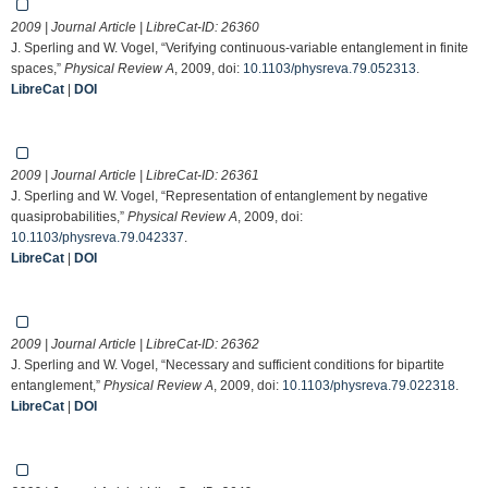
2009 | Journal Article | LibreCat-ID:
26360
J. Sperling and W. Vogel, “Verifying continuous-variable entanglement in finite
spaces,”
Physical Review A
, 2009, doi:
10.1103/physreva.79.052313
.
LibreCat
|
DOI
2009 | Journal Article | LibreCat-ID:
26361
J. Sperling and W. Vogel, “Representation of entanglement by negative
quasiprobabilities,”
Physical Review A
, 2009, doi:
10.1103/physreva.79.042337
.
LibreCat
|
DOI
2009 | Journal Article | LibreCat-ID:
26362
J. Sperling and W. Vogel, “Necessary and sufficient conditions for bipartite
entanglement,”
Physical Review A
, 2009, doi:
10.1103/physreva.79.022318
.
LibreCat
|
DOI