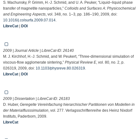
S. Machunsky, P. Grimm, H.-J. Schmid, and U. A. Peuker, “Liquid–liquid phase
transfer of magnetite nanoparticles,”
Colloids and Surfaces A: Physicochemical
and Engineering Aspects
, vol. 348, no. 1–3, pp. 186–190, 2009, doi:
10.1016/j.colsurfa.2009.07.014
.
LibreCat
|
DOI
2009 | Journal Article | LibreCat-ID:
26140
M. J. Kirchhof, H.-J. Schmid, and W. Peukert, “Three-dimensional simulation of
viscous-flow agglomerate sintering,”
Physical Review E
, vol. 80, no. 2, p.
026319, 2009, doi:
10.1103/physreve.80.026319
.
LibreCat
|
DOI
2009 | Dissertation | LibreCat-ID:
26183
D. Huber,
Geregelte Vereinfachung hierarchischer Partitionen von Modellen in
der Materialflusssimulation
, vol. 277. Verlagsschriftenreihe des Heinz Nixdorf
Instituts, Paderborn, 2009.
LibreCat