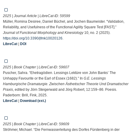
2025 | Journal Article | LibreCat-ID:
59599
Müller, Romina Desiree, Daniel Büchel, and Jochen Baumeister. “Validation,
Reliability, and Usefulness of the Functional Agility Square Test [FAST].”
Journal of Functional Morphology and Kinesiology
10, no. 2 (2025).
https://doi.org/10.3390/jfmk10020126
.
LibreCat
|
DOI
2025 | Book Chapter | LibreCat-ID:
59607
Puscher, Sahra. “Ehetragödien. Lessings Lektüre von John Banks’ The
Unhappy Favourite or the Earl of Essex (1682).” In
G.E. Lessings
Hamburgische Dramaturgie. Zwischen Ästhetischer Theorie Und Dramatischer
Praxis
, edited by Jörn Steigerwald and Jörg Robert, 12:159–86. Poesis.
Paderborn: Brill, Fink, 2025.
LibreCat
|
Download (ext.)
2025 | Book Chapter | LibreCat-ID:
59609
Ströhmer, Michael. “Die Fernwasserleitung des Dorfes Fürstenberg in der