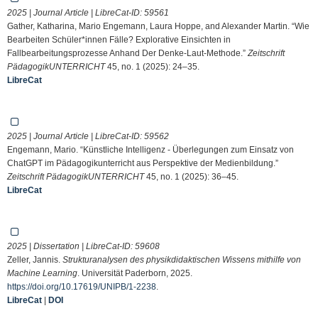
2025 | Journal Article | LibreCat-ID:
59561
Gather, Katharina, Mario Engemann, Laura Hoppe, and Alexander Martin. “Wie
Bearbeiten Schüler*innen Fälle? Explorative Einsichten in
Fallbearbeitungsprozesse Anhand Der Denke-Laut-Methode.”
Zeitschrift
PädagogikUNTERRICHT
45, no. 1 (2025): 24–35.
LibreCat
2025 | Journal Article | LibreCat-ID:
59562
Engemann, Mario. “Künstliche Intelligenz - Überlegungen zum Einsatz von
ChatGPT im Pädagogikunterricht aus Perspektive der Medienbildung.”
Zeitschrift PädagogikUNTERRICHT
45, no. 1 (2025): 36–45.
LibreCat
2025 | Dissertation | LibreCat-ID:
59608
Zeller, Jannis.
Strukturanalysen des physikdidaktischen Wissens mithilfe von
Machine Learning
. Universität Paderborn, 2025.
https://doi.org/10.17619/UNIPB/1-2238
.
LibreCat
|
DOI