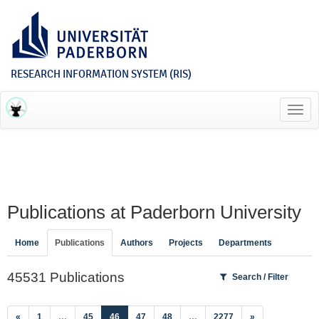
RESEARCH INFORMATION SYSTEM (RIS)
Toggl
navig
Publications at Paderborn University
Home
Publications
Authors
Projects
Departments
45531 Publications
Search / Filter
(current)
«
1
…
45
46
47
48
…
2277
»