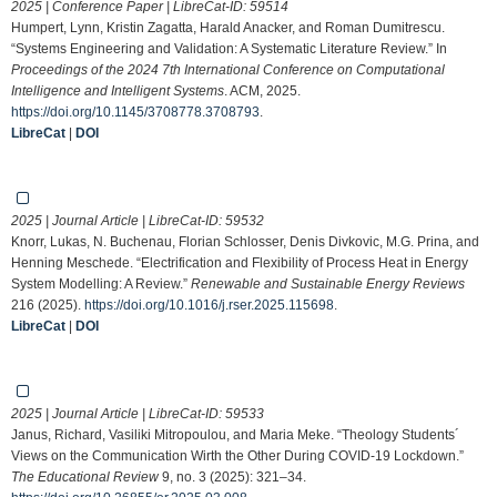
2025 | Conference Paper | LibreCat-ID:
59514
Humpert, Lynn, Kristin Zagatta, Harald Anacker, and Roman Dumitrescu.
“Systems Engineering and Validation: A Systematic Literature Review.” In
Proceedings of the 2024 7th International Conference on Computational
Intelligence and Intelligent Systems
. ACM, 2025.
https://doi.org/10.1145/3708778.3708793
.
LibreCat
|
DOI
2025 | Journal Article | LibreCat-ID:
59532
Knorr, Lukas, N. Buchenau, Florian Schlosser, Denis Divkovic, M.G. Prina, and
Henning Meschede. “Electrification and Flexibility of Process Heat in Energy
System Modelling: A Review.”
Renewable and Sustainable Energy Reviews
216 (2025).
https://doi.org/10.1016/j.rser.2025.115698
.
LibreCat
|
DOI
2025 | Journal Article | LibreCat-ID:
59533
Janus, Richard, Vasiliki Mitropoulou, and Maria Meke. “Theology Students´
Views on the Communication Wirth the Other During COVID-19 Lockdown.”
The Educational Review
9, no. 3 (2025): 321–34.