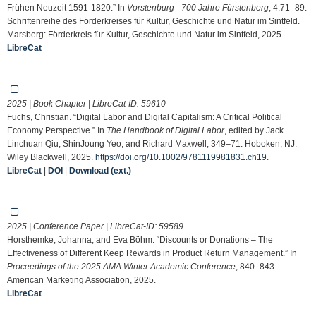
Frühen Neuzeit 1591-1820.” In
Vorstenburg - 700 Jahre Fürstenberg
, 4:71–89.
Schriftenreihe des Förderkreises für Kultur, Geschichte und Natur im Sintfeld.
Marsberg: Förderkreis für Kultur, Geschichte und Natur im Sintfeld, 2025.
LibreCat
2025 | Book Chapter | LibreCat-ID:
59610
Fuchs, Christian. “Digital Labor and Digital Capitalism: A Critical Political
Economy Perspective.” In
The Handbook of Digital Labor
, edited by Jack
Linchuan Qiu, ShinJoung Yeo, and Richard Maxwell, 349–71. Hoboken, NJ:
Wiley Blackwell, 2025.
https://doi.org/10.1002/9781119981831.ch19
.
LibreCat
|
DOI
|
Download (ext.)
2025 | Conference Paper | LibreCat-ID:
59589
Horsthemke, Johanna, and Eva Böhm. “Discounts or Donations – The
Effectiveness of Different Keep Rewards in Product Return Management.” In
Proceedings of the 2025 AMA Winter Academic Conference
, 840–843.
American Marketing Association, 2025.
LibreCat