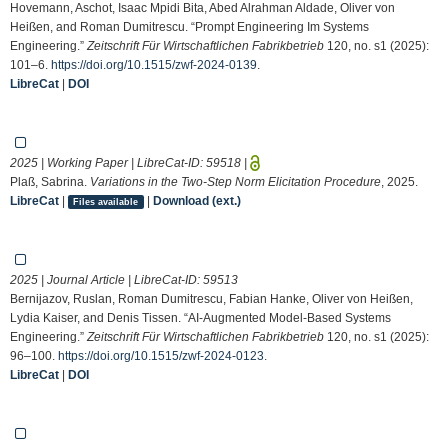
Hovemann, Aschot, Isaac Mpidi Bita, Abed Alrahman Aldade, Oliver von
Heißen, and Roman Dumitrescu. “Prompt Engineering Im Systems
Engineering.”
Zeitschrift Für Wirtschaftlichen Fabrikbetrieb
120, no. s1 (2025):
101–6.
https://doi.org/10.1515/zwf-2024-0139
.
LibreCat
|
DOI
2025 | Working Paper | LibreCat-ID:
59518
|
Plaß, Sabrina.
Variations in the Two-Step Norm Elicitation Procedure
, 2025.
LibreCat
|
|
Download (ext.)
Files available
2025 | Journal Article | LibreCat-ID:
59513
Bernijazov, Ruslan, Roman Dumitrescu, Fabian Hanke, Oliver von Heißen,
Lydia Kaiser, and Denis Tissen. “AI-Augmented Model-Based Systems
Engineering.”
Zeitschrift Für Wirtschaftlichen Fabrikbetrieb
120, no. s1 (2025):
96–100.
https://doi.org/10.1515/zwf-2024-0123
.
LibreCat
|
DOI