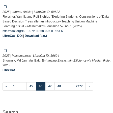
2025 | Journal Article | LibreCat-ID:
59622
Fleischer, Yannik, and Rolf Biehler. “Exploring Students’ Constructions of Data-
Based Decision Trees after an Introductory Teaching Unit on Machine
Learning.”
ZDM – Mathematics Education
57, no. 1 (2025).
https://doi.org/10.1007/s11858-025-01663-6
.
LibreCat
|
DOI
|
Download (ext.)
2025 | Mastersthesis | LibreCat-ID:
59624
Showmik, Md Jannatul Baki.
Enhancing Blockchain Efficiency via Median Rule
,
2025.
LibreCat
(current)
«
1
…
45
46
47
48
…
2277
»
Search