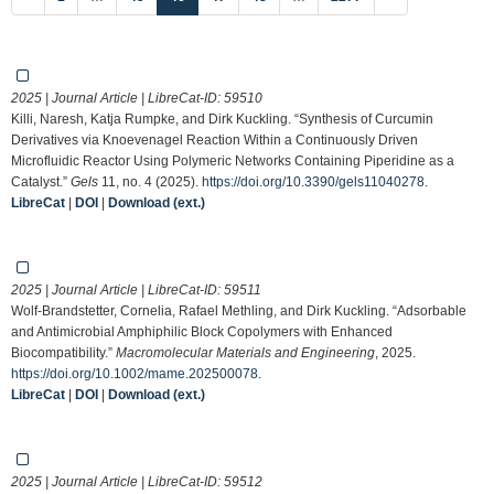
2025 | Journal Article | LibreCat-ID:
59510
Killi, Naresh, Katja Rumpke, and Dirk Kuckling. “Synthesis of Curcumin
Derivatives via Knoevenagel Reaction Within a Continuously Driven
Microfluidic Reactor Using Polymeric Networks Containing Piperidine as a
Catalyst.”
Gels
11, no. 4 (2025).
https://doi.org/10.3390/gels11040278
.
LibreCat
|
DOI
|
Download (ext.)
2025 | Journal Article | LibreCat-ID:
59511
Wolf‐Brandstetter, Cornelia, Rafael Methling, and Dirk Kuckling. “Adsorbable
and Antimicrobial Amphiphilic Block Copolymers with Enhanced
Biocompatibility.”
Macromolecular Materials and Engineering
, 2025.
https://doi.org/10.1002/mame.202500078
.
LibreCat
|
DOI
|
Download (ext.)
2025 | Journal Article | LibreCat-ID:
59512