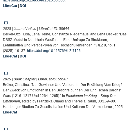
https://doi.org/10.26855/er.2025.03.008
.
LibreCat
|
DOI
2025 | Journal Article | LibreCat-ID:
58644
Berkel-Otto , Lisa, Lena Heine, Constanze Niederhaus, and Lena Decker. “Das
DSSZ-Modul in Nordrhein-Westfalen. Eine Umfrage Zu Strukturen,
Lehrinhalten Und Perspektiven von Hochschullehrenden .”
HLZ
8, no. 1
(2025): 19–37.
https://doi.org/10.11576/HLZ-7126
.
LibreCat
|
DOI
2025 | Book Chapter | LibreCat-ID:
59567
Bröker, Christina. “Nur Gewinner Und Verlierer in Der Erzählung Vom Krieg?
Der Zweck von Emotionen in Den Beschreibungen Der Englischen Barons’
Wars (1216–1217 Und 1264–1265).” In
Emotionen Im Krieg – Krieg Der
Emotionen
, edited by Franziska Quaas and Theresia Raum, 33:159–80.
Hamburger Studien Zu Gesellschaften Und Kulturen Der Vormoderne , 2025.
LibreCat