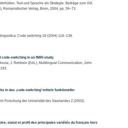
 – Verhüllen. Text und Sprache als Strategie. Beiträge zum XIX.
, Romanistischer Verlag, Bonn, 2004, pp. 59–73.
iolinguistica: Code switching 18 (2004) 118–138.
l code-switching in an fMRI-study.
J. House, J. Rehbein (Eds.), Multilingual Communication, John
–193.
 in das ‚code-switching’ mittels funktioneller
azin Forschung der Universität des Saarlandes 2 (2003).
re, statut et profil des principales variétés du français hors