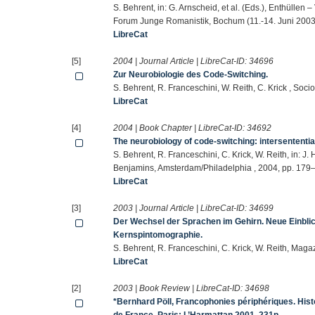
S. Behrent, in: G. Arnscheid, et al. (Eds.), Enthüllen
Forum Junge Romanistik, Bochum (11.-14. Juni 2003)
LibreCat
[5]
2004 | Journal Article | LibreCat-ID:
34696
Zur Neurobiologie des Code-Switching.
S. Behrent, R. Franceschini, W. Reith, C. Krick , Soc
LibreCat
[4]
2004 | Book Chapter | LibreCat-ID:
34692
The neurobiology of code-switching: intersententia
S. Behrent, R. Franceschini, C. Krick, W. Reith, in: 
Benjamins, Amsterdam/Philadelphia , 2004, pp. 179
LibreCat
[3]
2003 | Journal Article | LibreCat-ID:
34699
Der Wechsel der Sprachen im Gehirn. Neue Einblicke
Kernspintomographie.
S. Behrent, R. Franceschini, C. Krick, W. Reith, Mag
LibreCat
[2]
2003 | Book Review | LibreCat-ID:
34698
*Bernhard Pöll, Francophonies périphériques. Histoi