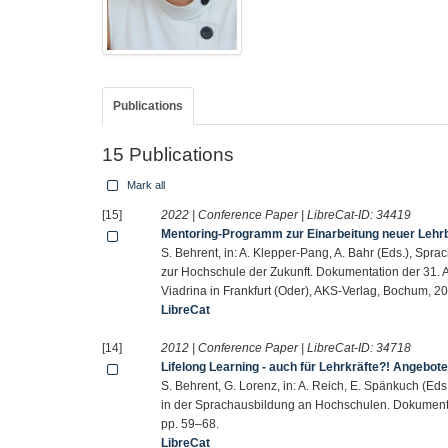
Publications
15 Publications
Mark all
[15]
2022 | Conference Paper | LibreCat-ID:
34419
Mentoring-Programm zur Einarbeitung neuer Lehrbe
S. Behrent, in: A. Klepper-Pang, A. Bahr (Eds.), Spra
zur Hochschule der Zukunft. Dokumentation der 31. 
Viadrina in Frankfurt (Oder), AKS-Verlag, Bochum, 2
LibreCat
[14]
2012 | Conference Paper | LibreCat-ID:
34718
Lifelong Learning - auch für Lehrkräfte?! Angebot
S. Behrent, G. Lorenz, in: A. Reich, E. Spänkuch (Eds.
in der Sprachausbildung an Hochschulen. Dokumenta
pp. 59–68.
LibreCat