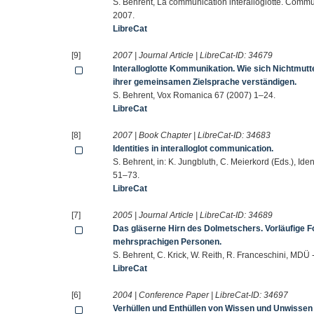
S. Behrent, La communication interalloglotte. Commu
2007.
LibreCat
[9]
2007 | Journal Article | LibreCat-ID:
34679
Interalloglotte Kommunikation. Wie sich Nichtmutt
ihrer gemeinsamen Zielsprache verständigen.
S. Behrent, Vox Romanica 67 (2007) 1–24.
LibreCat
[8]
2007 | Book Chapter | LibreCat-ID:
34683
Identities in interalloglot communication.
S. Behrent, in: K. Jungbluth, C. Meierkord (Eds.), Ide
51–73.
LibreCat
[7]
2005 | Journal Article | LibreCat-ID:
34689
Das gläserne Hirn des Dolmetschers. Vorläufige 
mehrsprachigen Personen.
S. Behrent, C. Krick, W. Reith, R. Franceschini, MDÜ
LibreCat
[6]
2004 | Conference Paper | LibreCat-ID:
34697
Verhüllen und Enthüllen von Wissen und Unwissen i