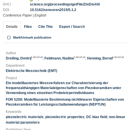
(ext.)
science.org/proceedings/getFile/ZmDmAN
DOI
10.5162/sensoren2019/5.1.2
Conference Paper
|
English
Details
Files
Cite This
Export / Search
Mark/Unmark publication
Author
LibreCat
LibreCat
LibreCat
Dreiling, Dmitrij
;
Feldmann, Nadine
;
Henning, Bernd
Department
Elektrische Messtechnik (EMT)
Project
Ein modellbasiertes Messverfahren zur Charakterisierung der
frequenzabhängigen Materialeigenschaften von Piezokeramiken unter
Verwendung eines einzelnen Probekörperindividuums
FOR 5208: Modellbasierte Bestimmung nichtlinearer Eigenschaften von
Piezokeramiken für Leistungsschallanwendungen (NEPTUN)
Keywords
piezoelectric materials
;
piezoelectric properties
;
DC bias field
;
non-linear
material parameters
Publishing Year