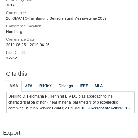
2019
Conference
20. GMA/ITG-Fachtagung Sensoren und Messsysteme 2019
Conference Location
Nürnberg
Conference Date
2019-06-25 – 2019-06-26
LibreCat-ID
12952
Cite this
AMA
APA
BibTeX
Chicago
IEEE
MLA
Dreiling D, Feldmann N, Henning B. A DC bias approach to the
characterisation of non-linear material parameters of piezoelectric
ceramics. In: AMA Service GmbH; 2019. doi:
10.5162/sensoren2019/5.1.2
Export