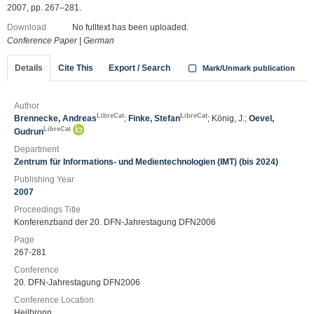
2007, pp. 267–281.
Download
No fulltext has been uploaded.
Conference Paper
|
German
Details
Cite This
Export / Search
Mark/Unmark publication
Author
LibreCat
LibreCat
Brennecke, Andreas
;
Finke, Stefan
; König, J.;
Oevel,
LibreCat
Gudrun
Department
Zentrum für Informations- und Medientechnologien (IMT) (bis 2024)
Publishing Year
2007
Proceedings Title
Konferenzband der 20. DFN-Jahrestagung DFN2006
Page
267-281
Conference
20. DFN-Jahrestagung DFN2006
Conference Location
Heilbronn