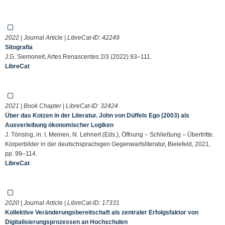
2022 | Journal Article | LibreCat-ID:
42249
Sitografia
J.G. Siemoneit, Artes Renascentes 2/3 (2022) 93–111.
LibreCat
2021 | Book Chapter | LibreCat-ID:
32424
Über das Kotzen in der Literatur. John von Düffels Ego (2003) als
Ausverleibung ökonomischer Logiken
J. Tönsing, in: I. Meinen, N. Lehnert (Eds.), Öffnung – Schließung – Übertritte.
Körperbilder in der deutschsprachigen Gegenwartsliteratur, Bielefeld, 2021,
pp. 99–114.
LibreCat
2020 | Journal Article | LibreCat-ID:
17331
Kollektive Veränderungsbereitschaft als zentraler Erfolgsfaktor von
Digitalisierungsprozessen an Hochschulen