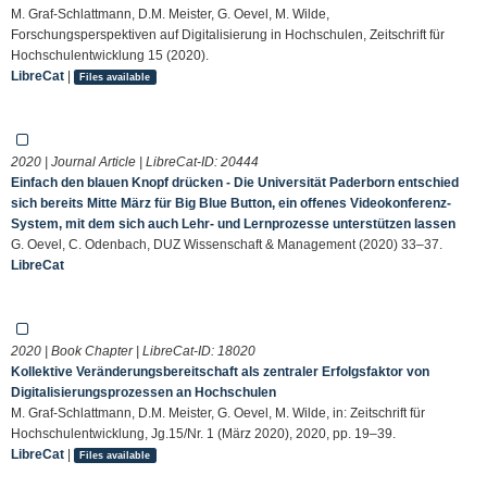
M. Graf-Schlattmann, D.M. Meister, G. Oevel, M. Wilde,
Forschungsperspektiven auf Digitalisierung in Hochschulen, Zeitschrift für
Hochschulentwicklung 15 (2020).
LibreCat
|
Files available
2020 | Journal Article | LibreCat-ID:
20444
Einfach den blauen Knopf drücken - Die Universität Paderborn entschied
sich bereits Mitte März für Big Blue Button, ein offenes Videokonferenz-
System, mit dem sich auch Lehr- und Lernprozesse unterstützen lassen
G. Oevel, C. Odenbach, DUZ Wissenschaft & Management (2020) 33–37.
LibreCat
2020 | Book Chapter | LibreCat-ID:
18020
Kollektive Veränderungsbereitschaft als zentraler Erfolgsfaktor von
Digitalisierungsprozessen an Hochschulen
M. Graf-Schlattmann, D.M. Meister, G. Oevel, M. Wilde, in: Zeitschrift für
Hochschulentwicklung, Jg.15/Nr. 1 (März 2020), 2020, pp. 19–39.
LibreCat
|
Files available