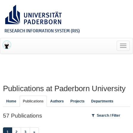
RESEARCH INFORMATION SYSTEM (RIS)
Toggl
navig
Publications at Paderborn University
Home
Publications
Authors
Projects
Departments
57 Publications
Search / Filter
(current)
1
2
3
»