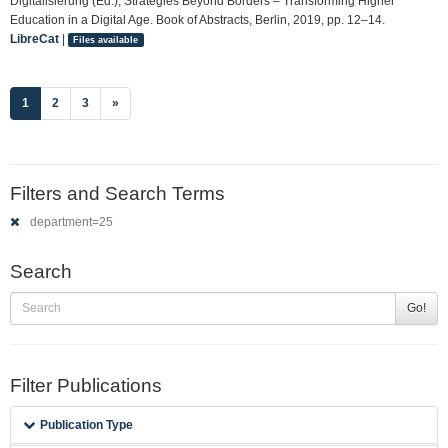
Digitalisierung (Ed.), Strategies Beyond Borders – Transforming Higher
Education in a Digital Age. Book of Abstracts, Berlin, 2019, pp. 12–14.
LibreCat
|
Files available
(current)
1
2
3
»
Filters and Search Terms
department=25
Search
Go!
Filter Publications
Publication Type