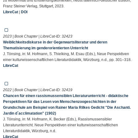
zu Modernität und Entstehungskontexten, nebst lateinisch-deutscher Edition,
Franz Steiner Verlag, Stuttgart, 2023.
LibreCat
|
DOI
2023 | Book Chapter | LibreCat-ID:
32423
Weiblichkeitsdiskurse in der Gegenwartsliteratur und deren
Thematisierung im genderorientierten Unterricht
J. Tönsing, in: M. Hofmann, S. Thielking, M. Esau (Eds.), Neue Perspektiven
einer kulturwissenschaftlichen Literaturdidaktik, Würzburg, n.d., pp. 301–318.
LibreCat
2022 | Book Chapter | LibreCat-ID:
32419
Chancen für einen rassismussensiblen Literaturunterricht - didaktische
Perspektiven für das Lesen von Menschenzoogeschichten in der
Grundschule am Beispiel von Rainer Maria Rilkes Gedicht "Die Aschanti.
Jardin d´acclimatation" (1902)
J. Tönsing, in: M. Hofmann, K. Becker (Eds.), Rassismussensibler
Literaturunterricht. Neue Perspektiven einer kulturwissenschaftlichen
Literaturdidaktik, Würzburg, n.d.
LibreCat