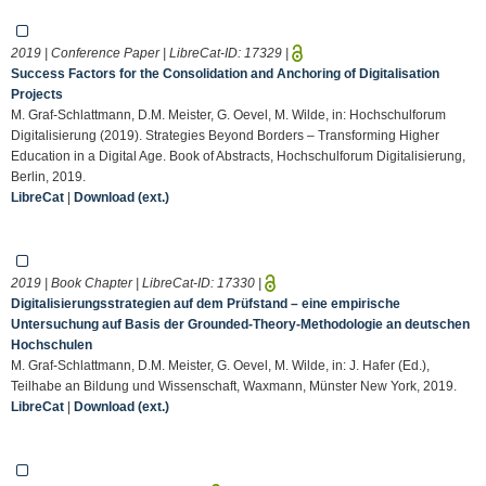
2019 | Conference Paper | LibreCat-ID:
17329
|
Success Factors for the Consolidation and Anchoring of Digitalisation
Projects
M. Graf-Schlattmann, D.M. Meister, G. Oevel, M. Wilde, in: Hochschulforum
Digitalisierung (2019). Strategies Beyond Borders – Transforming Higher
Education in a Digital Age. Book of Abstracts, Hochschulforum Digitalisierung,
Berlin, 2019.
LibreCat
|
Download (ext.)
2019 | Book Chapter | LibreCat-ID:
17330
|
Digitalisierungsstrategien auf dem Prüfstand – eine empirische
Untersuchung auf Basis der Grounded-Theory-Methodologie an deutschen
Hochschulen
M. Graf-Schlattmann, D.M. Meister, G. Oevel, M. Wilde, in: J. Hafer (Ed.),
Teilhabe an Bildung und Wissenschaft, Waxmann, Münster New York, 2019.
LibreCat
|
Download (ext.)