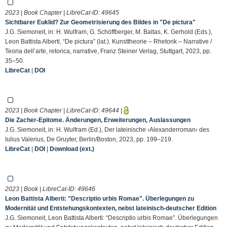
2023 | Book Chapter | LibreCat-ID:
49645
Sichtbarer Euklid? Zur Geometrisierung des Bildes in "De pictura"
J.G. Siemoneit, in: H. Wulfram, G. Schöffberger, M. Baltas, K. Gerhold (Eds.),
Leon Battista Alberti, “De pictura” (lat.). Kunsttheorie – Rhetorik – Narrative /
Teoria dell’arte, retorica, narrative, Franz Steiner Verlag, Stuttgart, 2023, pp.
35–50.
LibreCat
|
DOI
2023 | Book Chapter | LibreCat-ID:
49644
|
Die Zacher-Epitome. Änderungen, Erweiterungen, Auslassungen
J.G. Siemoneit, in: H. Wulfram (Ed.), Der lateinische ›Alexanderroman‹ des
Iulius Valerius, De Gruyter, Berlin/Boston, 2023, pp. 199–219.
LibreCat
|
DOI
|
Download (ext.)
2023 | Book | LibreCat-ID:
49646
Leon Battista Alberti: "Descriptio urbis Romae". Überlegungen zu
Modernität und Entstehungskontexten, nebst lateinisch-deutscher Edition
J.G. Siemoneit, Leon Battista Alberti: “Descriptio urbis Romae”. Überlegungen