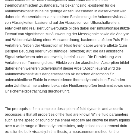
thermodynamischen Zustandsraums bekannt sind, existieren für die
Volumenviskosität nur eine geringe Anzahl Messdaten.In dieser Arbeit wird
daher ein Messverfahren zur selektiven Bestimmung der Volumenviskosität
von Flüssigkeiten, basierend auf der Absorption von Ultraschallwellen,
entwickelt und realisiert.Schwerpunkte bilden dabei der simulationsgestützte
Entwurf von Algorithmen zur Auswertung der Messsignale sowie die Analyse
und Weiterentwicklung einer Messanordnung, basierend auf dem Puls-Echo-
Verfahren. Neben der Absorption im Fluid treten dabei weitere Effekte (zum
Beispiel Beugung oder unvollständige Reflexion) auf, die das akustische
Signal schwächen oder anderweitig beeinflussen. Die Entwicklung von
Verfahren zur Trennung dieser Effekte von der akustischen Absorption bildet
daher einen weiteren Schwerpunkt dieser Arbeit.Abschließend wird die
Volumenviskosität aus der gemessenen akustischen Absorption für
unterschiedliche Fluide in verschiedenen thermodynamischen Zuständen
unter Zuhilfenahme anderer bekannter Fluidkenngrößen bestimmt sowie eine
Unsicherheitsbetrachtung durchgeführt.
The prerequisite for a complete description of fluid dynamic and acoustic
processes is that all properties of the fluid are known.While fluid parameters
such as the speed of sound or the shear viscosity are known for many liquids
over a wide range of thermodynamic states, only limited measurement data
exist for the bulk viscosity.In this thesis, a measurement method for the