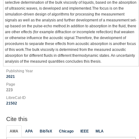
selective determination of the bulk viscosity of liquids, based on the absorption
of ultrasonic waves, is developed and implemented.The focus is on the
simulation-driven design of algorithms for processing the measurement
signals as well as the analysis and further development of a measurement set-
up based on the pulse-echo method.In addition to absorption in the fluid, there
are other effects (for example diffraction or incomplete reflection) that weaken
or otherwise influence the acoustic signal.Therefore, the development of
procedures to separate these effects from acoustic absorption is another focus
of this work.The bulk viscosity is determined from the measured acoustic
absorption for different fluids in different thermodynamic states. An uncertainty
analysis of the measured quantities concludes this thesis.
Publishing Year
2021
Page
223
LibreCat-ID
21502
Cite this
AMA
APA
BibTeX
Chicago
IEEE
MLA