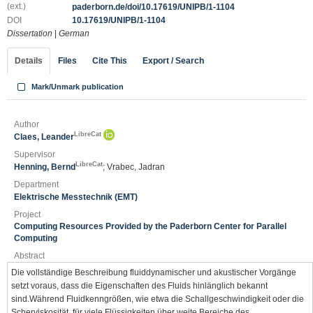
(ext.)
paderborn.de/doi/10.17619/UNIPB/1-1104
DOI
10.17619/UNIPB/1-1104
Dissertation
|
German
Details
Files
Cite This
Export / Search
Mark/Unmark publication
Author
LibreCat
Claes, Leander
Supervisor
LibreCat
Henning, Bernd
; Vrabec, Jadran
Department
Elektrische Messtechnik (EMT)
Project
Computing Resources Provided by the Paderborn Center for Parallel
Computing
Abstract
Die vollständige Beschreibung fluiddynamischer und akustischer Vorgänge
setzt voraus, dass die Eigenschaften des Fluids hinlänglich bekannt
sind.Während Fluidkenngrößen, wie etwa die Schallgeschwindigkeit oder die
Scherviskosität, für viele Flüssigkeiten über weite Bereiche des