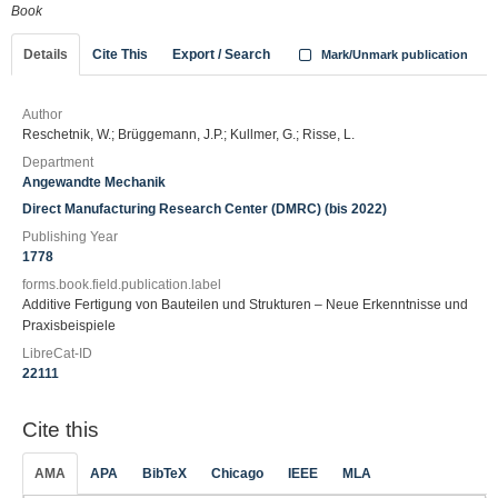
Book
Details
Cite This
Export / Search
Mark/Unmark publication
Author
Reschetnik, W.; Brüggemann, J.P.; Kullmer, G.; Risse, L.
Department
Angewandte Mechanik
Direct Manufacturing Research Center (DMRC) (bis 2022)
Publishing Year
1778
forms.book.field.publication.label
Additive Fertigung von Bauteilen und Strukturen – Neue Erkenntnisse und
Praxisbeispiele
LibreCat-ID
22111
Cite this
AMA
APA
BibTeX
Chicago
IEEE
MLA